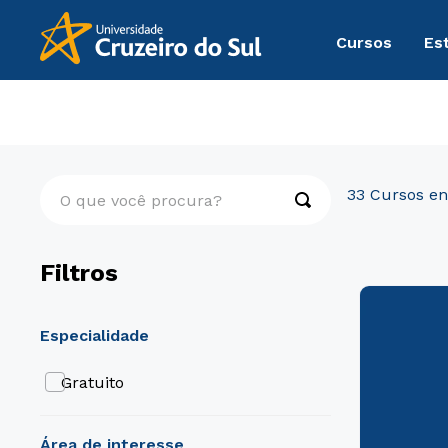
Cursos
Es
Cursos Livres
Direito, Relações Internacionais e Ciência Po
O que você procura?
33
Filtros
especialidade
Gratuito
área de interesse