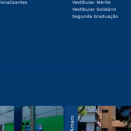
ionalizantes
Vestibular Mérito
Vestibular Solidário
Segunda Graduação
bos
Guarulhos
Av. Salgado Filho, nº
50 Vila
100, Cond. Campus
São
Guarulhos –