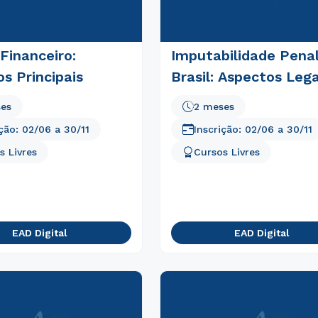
 Financeiro:
Imputabilidade Pena
s Principais
Brasil: Aspectos Lega
ses
2 meses
ição:
02/06
a
30/11
Inscrição:
02/06
a
30/11
s Livres
Cursos Livres
EAD Digital
EAD Digital