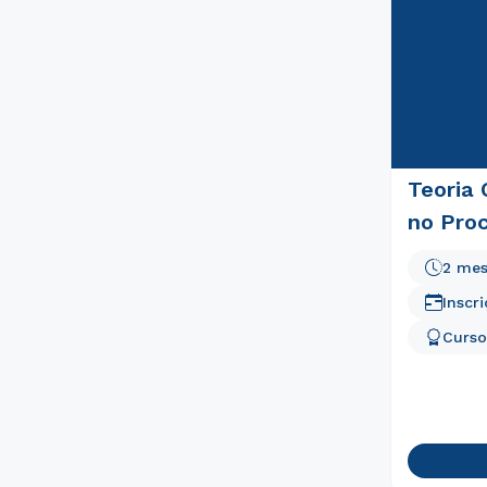
Teoria 
no Pro
2 me
Inscr
Curso