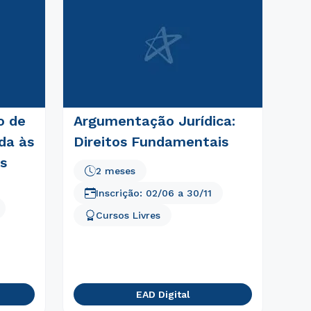
o de
Argumentação Jurídica:
da às
Direitos Fundamentais
s
2 meses
Inscrição:
02/06
a
30/11
Cursos Livres
EAD Digital