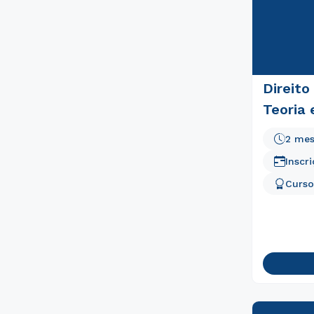
Direito
Teoria 
2 me
Inscr
Curso