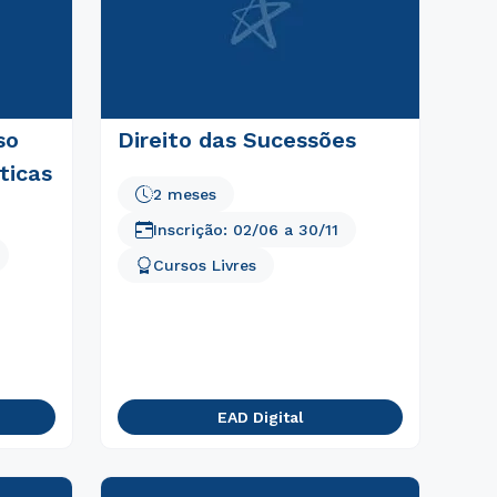
so
Direito das Sucessões
ticas
2 meses
Inscrição:
02/06
a
30/11
Cursos Livres
EAD Digital