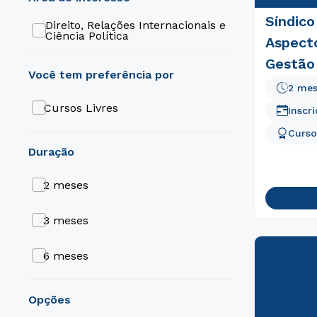
Síndico
Direito, Relações Internacionais e
Ciência Política
Aspecto
Gestão
2 me
Cursos Livres
Inscr
Curso
duração
2 meses
3 meses
6 meses
opções