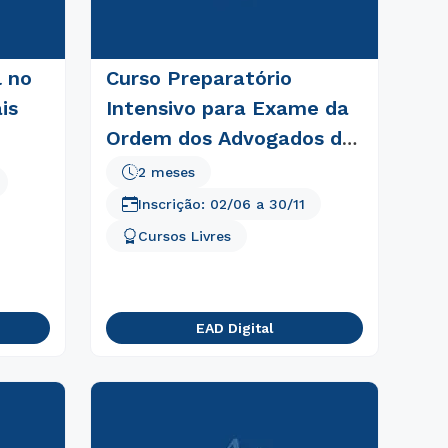
l no
Curso Preparatório
is
Intensivo para Exame da
Ordem dos Advogados do
Brasil
2 meses
Inscrição:
02/06
a
30/11
Cursos Livres
EAD Digital