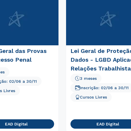
Estou de acordo com a
Política de Privacidade.
e
autorizo que meus dados sejam utilizados para o
envio de conteúdos da Cruzeiro do Sul.
Geral das Provas
Lei Geral de Proteçã
cesso Penal
Dados - LGBD Aplica
Relações Trabalhista
ses
3 meses
ição:
02/06
a
30/11
Inscrição:
02/06
a
30/11
s Livres
Cursos Livres
EAD Digital
EAD Digital