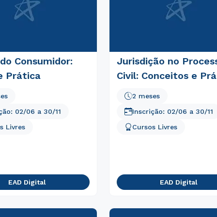
 do Consumidor:
Jurisdição no Proces
e Prática
Civil: Conceitos e Prá
ses
2 meses
ição:
02/06
a
30/11
Inscrição:
02/06
a
30/11
s Livres
Cursos Livres
Rápido e fácil
WhatsApp
ou
EAD Digital
EAD Digital