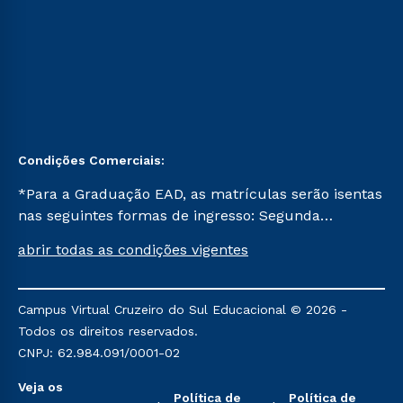
Condições Comerciais:
*Para a Graduação EAD, as matrículas serão isentas
nas seguintes formas de ingresso: Segunda
Graduação, Segunda Graduação 2.0 e Transferência.
abrir todas as condições vigentes
Já para as demais, a taxa de matrícula será de R$
49. *Para a Pós-graduação EAD, as ofertas
mencionadas são referentes aos cursos: Ensino
Campus Virtual Cruzeiro do Sul Educacional © 2026 -
Religioso, Geografia para a Docência e Metodologia
Todos os direitos reservados.
do Ensino de História: Questões Atuais.
CNPJ: 62.984.091/0001-02
Veja os
Política de
Política de