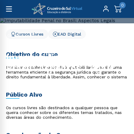
0
Cursos Livres
EAD Digital
Cursos Livres
Direito, Relações Internacionais e Ciência Política
Imputabilidade Penal no Brasil: Aspectos Legais
Objetivo do curso
Imputabilidade Penal no
Brasil: Aspectos Legais
Dominar o conhecimento da imputabilidade penal é uma
ferramenta eficiente na segurança jurídica que garante o
direito fundamental à liberdade. Assim, conhecer o sistema
Público Alvo
Os cursos livres são destinados a qualquer pessoa que
queira conhecer sobre os diferentes temas tratados, nas
diversas áreas do conhecimento.