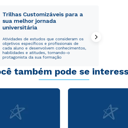
WhatsApp
WhatsApp
ou
ou
Trilhas Customizáveis para a
sua melhor jornada
universitária
Atividades de estudos que consideram os
objetivos específicos e profissionais de
cada aluno e desenvolvem conhecimentos,
habilidades e atitudes, tornando-o
Estou de acordo com a
Estou de acordo com a
Política de Privacidade.
Política de Privacidade.
e
e
protagonista da sua formação
autorizo que meus dados sejam utilizados para o
autorizo que meus dados sejam utilizados para o
envio de conteúdos da Cruzeiro do Sul.
envio de conteúdos da Cruzeiro do Sul.
cê também pode se interes