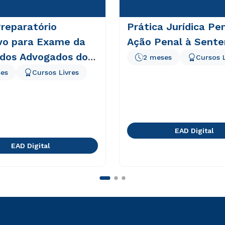
reparatório
Prática Jurídica Pen
ivo para Exame da
Ação Penal à Sent
dos Advogados do
2 meses
Cursos L
es
Cursos Livres
EAD Digital
EAD Digital