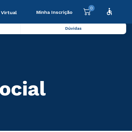
0
Minha Inscrição
 Virtual
Dúvidas
ocial