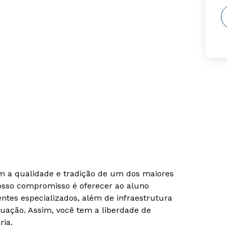
om a qualidade e tradição de um dos maiores
Nosso compromisso é oferecer ao aluno
tes especializados, além de infraestrutura
uação. Assim, você tem a liberdade de
ria.
Rápido e fácil
Rápido e fácil