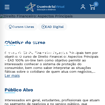
0
Cursos Livres
EAD Digital
Cursos Livres
Direito, Relações Internacionais e Ciência Política
Direito Financeiro: Aspectos Principais
Objetivo do curso
Direito Financeiro:
Aspectos Principais
O curso de Direito Financeiro: Aspectos Principais tem por
objetivo: O curso de Direito Financeiro: Aspectos Principais
- EAD 100% on-line tem como objetivo permitir ao
interessado conhecer o sistema de proteção do
consumidor, bem como saber interpretar as situações
fáticas sobre o cotidiano de quem atua com negócios,
Ler mais
contratos e no âmbito jurídico. Preparar o interessado para
análise de questões de concursos, Ordem dos Advogados,
atuação em órgãos de proteção do consumidor.
Público Alvo
Interessados em geral, estudantes, profissionais que atuam
no segmento de negócios e no serviço público, que