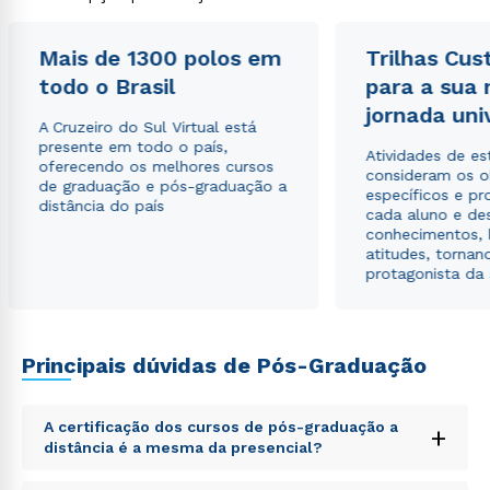
Mais de 1300 polos em
Trilhas Cus
todo o Brasil
para a sua
Rápido e fácil
WhatsApp
jornada uni
A Cruzeiro do Sul Virtual está
ou
presente em todo o país,
Atividades de e
oferecendo os melhores cursos
consideram os o
de graduação e pós-graduação a
específicos e pro
distância do país
cada aluno e de
conhecimentos, 
atitudes, tornan
protagonista da
Estou de acordo com a
Política de Privacidade.
e
autorizo que meus dados sejam utilizados para o
envio de conteúdos da Cruzeiro do Sul.
Principais dúvidas de Pós-Graduação
A certificação dos cursos de pós-graduação a
+
distância é a mesma da presencial?