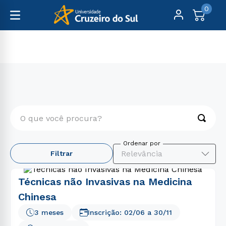
0
Cursos Livres
Saúde
O que você procura?
TERMOS MAIS BUSCADOS
Relevância
Filtrar
1
º
psicologia
2
º
engenharia
Técnicas não Invasivas na Medicina
3
º
enfermagem
Chinesa
4
º
direito
3 meses
Inscrição:
02/06
a
30/11