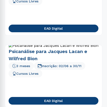
5
º
gestão
Cursos Livres
6
º
pedagogia
7
º
educação física
8
º
biomedicina
EAD Digital
9
º
medicina
10
º
fisioterapia
Psicanálise para Jacques Lacan e
Wilfred Bion
3 meses
Inscrição:
02/06
a
30/11
Cursos Livres
EAD Digital