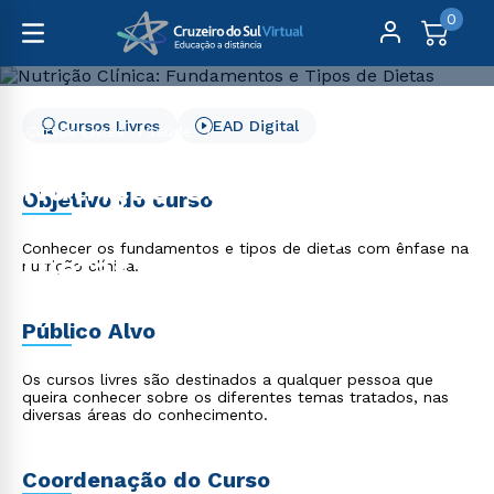
0
Cursos Livres
EAD Digital
Cursos Livres
Saúde
Nutrição Clínica: Fundamentos e Tipos de Dietas
Nutrição Clínica:
Objetivo do curso
Fundamentos e Tipos de
Conhecer os fundamentos e tipos de dietas com ênfase na
Dietas
nutrição clínica.
Público Alvo
Os cursos livres são destinados a qualquer pessoa que
queira conhecer sobre os diferentes temas tratados, nas
diversas áreas do conhecimento.
Coordenação do Curso