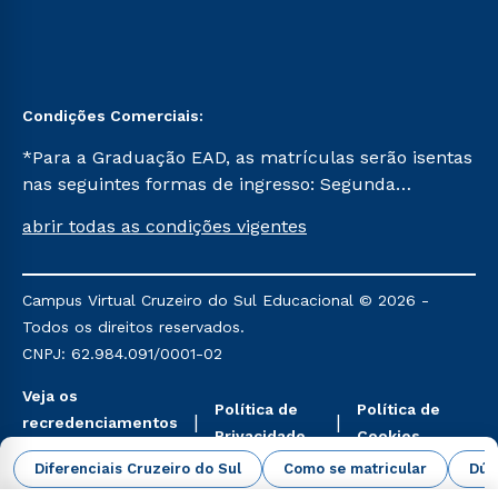
Condições Comerciais:
*Para a Graduação EAD, as matrículas serão isentas
nas seguintes formas de ingresso: Segunda
Graduação, Segunda Graduação 2.0 e Transferência.
abrir todas as condições vigentes
Já para as demais, a taxa de matrícula será de R$
49. *Para a Pós-graduação EAD, as ofertas
mencionadas são referentes aos cursos: Ensino
Campus Virtual Cruzeiro do Sul Educacional © 2026 -
Religioso, Geografia para a Docência e Metodologia
Todos os direitos reservados.
do Ensino de História: Questões Atuais.
CNPJ: 62.984.091/0001-02
Veja os
Política de
Política de
recredenciamentos
Privacidade
Cookies
aqui
Diferenciais Cruzeiro do Sul
Como se matricular
Dúv