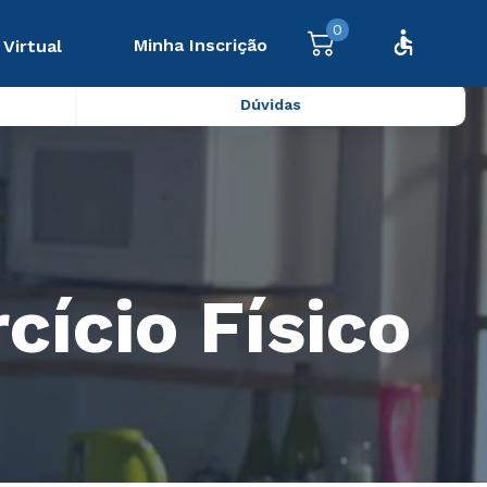
0
Minha Inscrição
 Virtual
Dúvidas
cício Físico