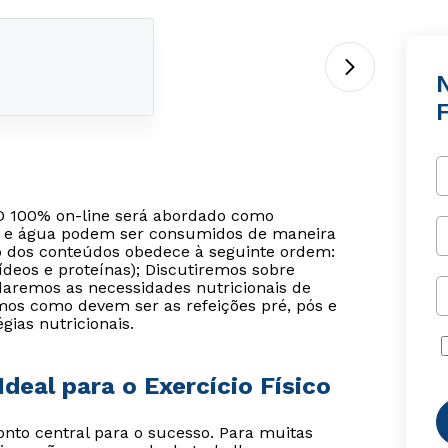
N
F
EAD 100% on-line será abordado como
rais e água podem ser consumidos de maneira
isão dos conteúdos obedece à seguinte ordem:
ídeos e proteínas); Discutiremos sobre
daremos as necessidades nutricionais de
mos como devem ser as refeições pré, pós e
gias nutricionais.
Ideal para o Exercício Físico
o central para o sucesso. Para muitas