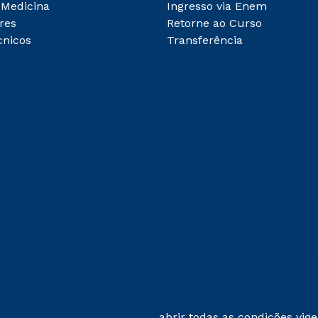
 Medicina
Ingresso via Enem
res
Retorne ao Curso
cnicos
Transferência
abrir todas as condições vig