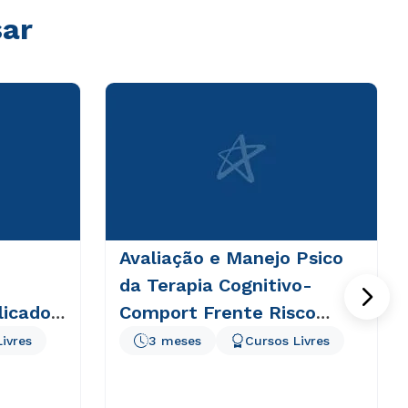
sar
Avaliação e Manejo Psico
da Terapia Cognitivo-
licado
Comport Frente Risco
Suicídio
ivres
3 meses
Cursos Livres