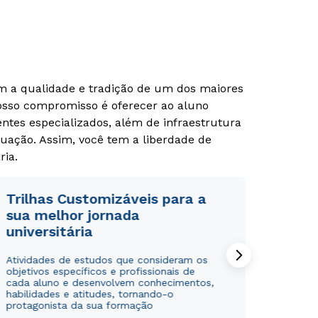
om a qualidade e tradição de um dos maiores
Nosso compromisso é oferecer ao aluno
tes especializados, além de infraestrutura
uação. Assim, você tem a liberdade de
ria.
Rápido e fácil
Rápido e fácil
WhatsApp
WhatsApp
Trilhas Customizáveis para a
ou
ou
sua melhor jornada
universitária
Atividades de estudos que consideram os
objetivos específicos e profissionais de
cada aluno e desenvolvem conhecimentos,
habilidades e atitudes, tornando-o
protagonista da sua formação
Estou de acordo com a
Estou de acordo com a
Política de Privacidade.
Política de Privacidade.
e
e