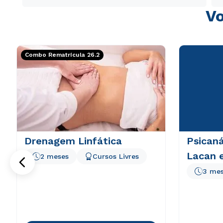
Vo
Combo Rematrícula 26.2
Drenagem Linfática
Psicaná
Lacan e
2 meses
Cursos Livres
3 me