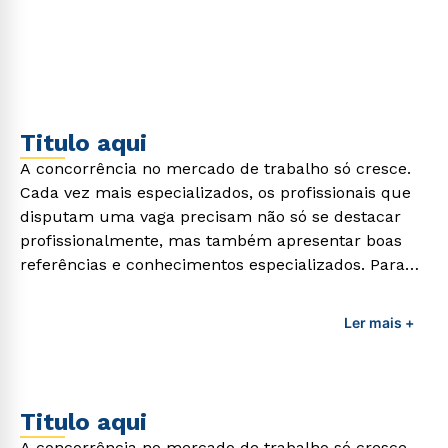
formação de qualidade que consiga suprir todas as
demandas exigidas atualmente.
Titulo aqui
A concorrência no mercado de trabalho só cresce.
Cada vez mais especializados, os profissionais que
disputam uma vaga precisam não só se destacar
profissionalmente, mas também apresentar boas
referências e conhecimentos especializados. Para
adquirir esses conhecimentos e capacitar os
profissionais da área é preciso garantir uma
Ler mais +
formação de qualidade que consiga suprir todas as
demandas exigidas atualmente.
Titulo aqui
A concorrência no mercado de trabalho só cresce.