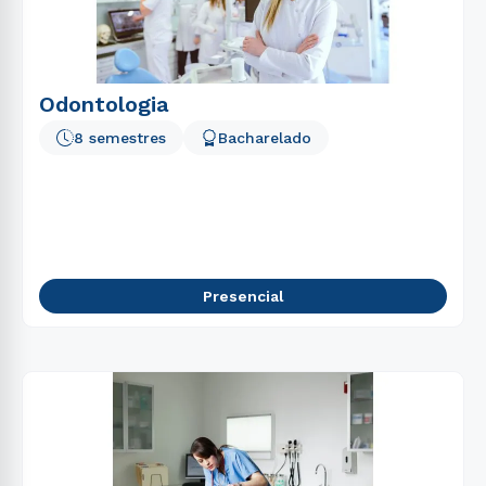
5
º
gestão
6
º
pedagogia
7
º
biomedicina
Odontologia
8
º
educação física
8 semestres
Bacharelado
9
º
medicina
10
º
fisioterapia
Presencial