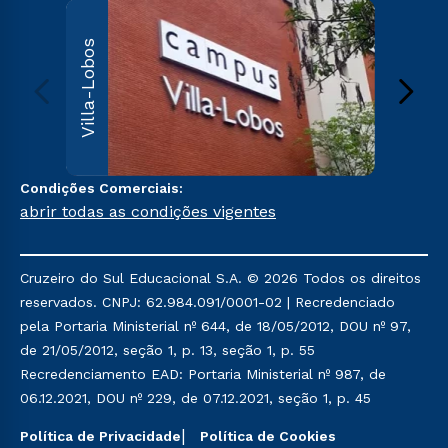
Villa
Villa-Lobos
Av. Imper
Leopoldin
Leopoldi
Paulo, S
000
Sai
Condições Comerciais:
abrir todas as condições vigentes
Cruzeiro do Sul Educacional S.A. © 2026 Todos os direitos
reservados. CNPJ: 62.984.091/0001-02 | Recredenciado
pela Portaria Ministerial nº 644, de 18/05/2012, DOU nº 97,
de 21/05/2012, seção 1, p. 13, seção 1, p. 55
Recredenciamento EAD: Portaria Ministerial nº 987, de
06.12.2021, DOU nº 229, de 07.12.2021, seção 1, p. 45
Política de Privacidade
Política de Cookies