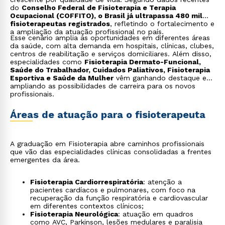
Fisioterapia Esportiva e Aquática
: aplicações
do
Conselho Federal de Fisioterapia e Terapia
terapêuticas no Complexo Esportivo da instituição,
Ocupacional (COFFITO), o Brasil já ultrapassa 480 mil
incluindo prática em piscina semiolímpica aquecida;
fisioterapeutas registrados
, refletindo o fortalecimento e
Estágio Supervisionado
: prática profissional na
a ampliação da atuação profissional no país.
Clínica-Escola, UTIs, Unidades Básicas de Saúde e
Esse cenário amplia as oportunidades em diferentes áreas
instituições conveniadas.
da saúde, com alta demanda em hospitais, clínicas, clubes,
centros de reabilitação e serviços domiciliares. Além disso,
especialidades como
Fisioterapia Dermato-Funcional,
Saúde do Trabalhador, Cuidados Paliativos, Fisioterapia
Esportiva e Saúde da Mulher
vêm ganhando destaque e
ampliando as possibilidades de carreira para os novos
profissionais.
Áreas de atuação para o fisioterapeuta
A graduação em Fisioterapia abre caminhos profissionais
que vão das especialidades clínicas consolidadas a frentes
emergentes da área.
Fisioterapia Cardiorrespiratória
: atenção a
pacientes cardíacos e pulmonares, com foco na
recuperação da função respiratória e cardiovascular
em diferentes contextos clínicos;
Fisioterapia Neurológica
: atuação em quadros
como AVC, Parkinson, lesões medulares e paralisia