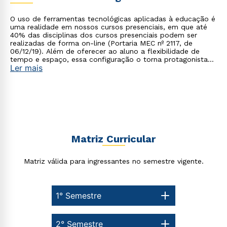
Estou de acordo com a
Política de Privacidade.
e
autorizo que meus dados sejam utilizados para o
O uso de ferramentas tecnológicas aplicadas à educação é
envio de conteúdos da Cruzeiro do Sul.
uma realidade em nossos cursos presenciais, em que até
40% das disciplinas dos cursos presenciais podem ser
realizadas de forma on-line (Portaria MEC nº 2117, de
06/12/19). Além de oferecer ao aluno a flexibilidade de
tempo e espaço, essa configuração o torna protagonista
Ler mais
no processo de construção do seu conhecimento.
Matriz Curricular
Matriz válida para ingressantes no semestre vigente.
1° Semestre
2° Semestre