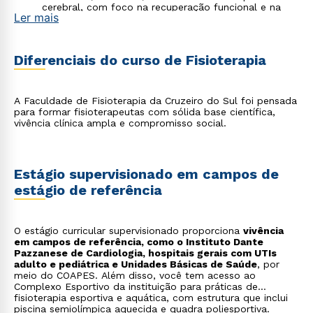
cerebral, com foco na recuperação funcional e na
Ler mais
readaptação ao cotidiano;
Fisioterapia Esportiva
: prevenção e recuperação de
lesões em atletas, com atuação em clubes,
federações e centros de alto rendimento;
Diferenciais do curso de Fisioterapia
Fisioterapia Aquática
: reabilitação em piscina
terapêutica, com aproveitamento das propriedades
da água para o tratamento de diferentes condições
clínicas;
A Faculdade de Fisioterapia da Cruzeiro do Sul foi pensada
Saúde da Mulher e do Homem
: atuação em
para formar fisioterapeutas com sólida base científica,
disfunções pélvicas, em cuidados pré e pós-parto e
vivência clínica ampla e compromisso social.
na uroginecologia, com foco em prevenção e
tratamento ao longo do ciclo vital;
Gerontologia
: manutenção da funcionalidade e da
autonomia da pessoa idosa, em uma das áreas que
Estágio supervisionado em campos de
mais cresce com o envelhecimento populacional
brasileiro;
estágio de referência
Oncologia e Cuidados Paliativos
: reabilitação e
promoção da qualidade de vida de pacientes em
tratamento oncológico ou com condições crônicas
O estágio curricular supervisionado proporciona
avançadas.
vivência
em campos de referência, como o Instituto Dante
Pazzanese de Cardiologia, hospitais gerais com UTIs
adulto e pediátrica e Unidades Básicas de Saúde
, por
meio do COAPES. Além disso, você tem acesso ao
Complexo Esportivo da instituição para práticas de
fisioterapia esportiva e aquática, com estrutura que inclui
piscina semiolímpica aquecida e quadra poliesportiva.