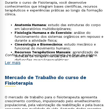
Durante o curso de Fisioterapia, você desenvolve
conhecimentos que integram bases científicas, recursos
terapêuticos e experiências práticas ao longo da formação
clínica.
Anatomia Humana
: estudo das estruturas do corpo
em laboratórios multidisciplinares;
Fisiologia Humana e do Exercício
: análise do
funcionamento dos sistemas orgânicos em repouso e
durante a atividade física;
Cinesiologia e Biomecânica
: estudo mecânico e
funcional do movimento humano;
Recursos Terapêuticos Manuais
: aprendizado de
Confira a grade curricular completa no final da página.
técnicas de terapia manual para tratamento de
disfunções musculoesqueléticas;
Ler mais
Eletrotermofototerapia
: aplicação de recursos
físicos como correntes elétricas, calor, frio e laser em
laboratório especializado;
Fisioterapia Traumato-Ortopédica
: tratamento de
Mercado de Trabalho do curso de
lesões em ossos, músculos, ligamentos e
Fisioterapia
articulações;
Fisioterapia Cardiorrespiratória
: trabalho de
reabilitação em pacientes cardíacos e pulmonares,
com vivência em UTIs, enfermarias e ambulatórios
O mercado de trabalho para o fisioterapeuta apresenta
em campos de estágio de referência;
crescimento contínuo, impulsionado pelo envelhecimento
Fisioterapia em Neurologia
: atuação em quadros
populacional, pela valorização da reabilitação e pela busca
como AVC, lesões medulares e doenças neurológicas;
crescente por qualidade de vida. Segundo dados recentes