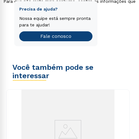
Para que não reste mais nenhuma, confira as informações que
separamos para você!
Faça o nosso teste vocacional
Precisa de ajuda?
Encontre o curso de graduação
Nossa equipe está sempre pronta
que é o ideal para você.
para te ajudar!
Teste vocacional
Fale conosco
Você também pode se
interessar