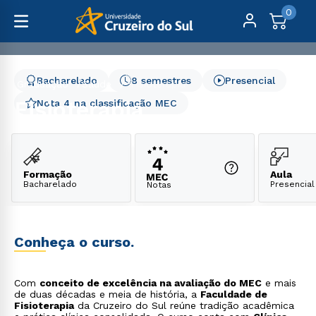
0
Bacharelado
8 semestres
Presencial
Graduação
Saúde
Fisioterapia
Fisioterapia
Nota 4 na classificação MEC
Formação
Aula
Bacharelado
Presencial
Notas
Conheça o curso.
Com
conceito de excelência na avaliação do MEC
e mais
de duas décadas e meia de história, a
Faculdade de
Fisioterapia
da Cruzeiro do Sul reúne tradição acadêmica