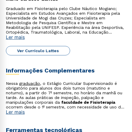
Graduado em Fisioterapia pelo Clube Náutico Mogiano;
Especialista em Estudos Avançados em Fisioterapia pela
Universidade de Mogi das Cruzes; Especialista em
Metodologia de Pesquisa Científica e Mestre em
Reabilitação pela UNIFESP. Experiência na área Desportiva,
Ortopédica, Traumatológica, Laboral, na Educação
Ler mais
Superior e em Gestão de Saúde.
Ver Currículo Lattes
Informações Complementares
Rápido e fácil
WhatsApp
Nessa
graduação
, o Estágio Curricular Supervisionado é
ou
obrigatório para alunos dos dois turnos (matutino e
noturno), a partir do 7º semestre, no horário da manhã ou
tarde. As aulas práticas de inspeção, palpação e
manipulações corporais da
faculdade de Fisioterapia
ocorrem desde o 1º semestre, com necessidade de uso de
Ler mais
traje de banho. Para os ingressantes no 2º semestre letivo
de cada ano, exclusivamente, haverá aulas aos sábados,
das 8h20 às 12h. Horários de aula (campus São Miguel)
Matutino - de 2ª a 6ª feira, das 7h30 às 12h. Noturno de 2ª
Ferramentas tecnológicas
a 6ª feira, das 18h30 às 23h.