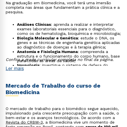
Na graduação em Biomedicina, você terá uma imersão
completa nas áreas que fundamentam a prática clínica e a
pesquisa.
Análises Clínicas
: aprenda a realizar e interpretar
exames laboratoriais essenciais para o diagnóstico,
como os de hematologia, bioquímica e microbiologia;
Biologia Molecular e Genética
: estude o DNA, os
genes e as técnicas de engenharia genética aplicadas
ao diagnóstico de doenças e à terapia gênica;
Anatomia e Fisiologia Humana
: compreenda a
estrutura e o funcionamento do corpo humano, base
Confira a grade curricular completa no final da página.
para todas as áreas da saúde;
Imunologia
: investigue o sistema de defesa do
Ler mais
corpo, entendendo como ele combate infecções e o
desenvolvimento de vacinas;
Parasitologia e Microbiologia
: conheça os
microrganismos e parasitas que causam doenças,
Mercado de Trabalho do curso de
seus ciclos de vida e métodos de controle;
Biomedicina
Farmacologia
: entenda como os medicamentos
interagem com o organismo, seus efeitos,
mecanismos de ação e toxicidade;
Biomedicina Estética
: explore procedimentos e
O mercado de trabalho para o biomédico segue aquecido,
tecnologias voltados para a saúde estética, uma das
impulsionado pela crescente preocupação com a saúde, o
áreas que mais crescem na profissão.
bem-estar e os avanços tecnológicos. De acordo com a
Revista do CRBM-3
, a Biomedicina vive um momento de
forte expansão no Brasil, contando com
cerca de 100 mil