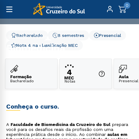
0
Bacharelado
8 semestres
Presencial
Graduação
Saúde
Biomedicina
Biomedicina
Nota 4 na classificação MEC
Formação
Aula
Bacharelado
Presencial
Notas
Conheça o curso.
A
Faculdade de Biomedicina da Cruzeiro do Sul
prepara
você para os desafios reais da profissão com uma
experiência prática desde o início. Ao combinar
aulas em