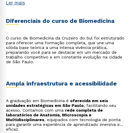
Ler mais
Genética e Biologia Molecular
: trabalha com testes
de paternidade, aconselhamento genético e
diagnóstico de doenças hereditárias;
Imagenologia
: opera equipamentos de diagnóstico
Diferenciais do curso de Biomedicina
por imagem, como ressonância magnética e
tomografia, e gerencia protocolos de exames;
Reprodução Humana
: atua em clínicas de
fertilização, realizando procedimentos como a
O curso de Biomedicina da Cruzeiro do Sul foi estruturado
manipulação de gametas e embriões;
para oferecer uma formação completa, que une uma
Perfusão Extracorpórea
: opera a máquina coração-
sólida base teórica a uma intensa vivência prática,
pulmão durante cirurgias cardíacas, mantendo a
preparando você para se destacar em um mercado de
circulação e a oxigenação do sangue do paciente;
trabalho competitivo e em constante evolução na cidade
Vigilância Sanitária
: inspeciona e fiscaliza a
de São Paulo.
qualidade de alimentos, medicamentos e ambientes
para garantir a saúde pública.
Ampla infraestrutura e acessibilidade
A graduação em Biomedicina é
oferecida em seis
unidades estratégicas em São Paulo
, facilitando seu
acesso. Contamos com uma
rede completa de
laboratórios de Anatomia, Microscopia e
Multidisciplinares
, equipados com tecnologia de ponta
para garantir uma experiência de aprendizado imersiva e
eficaz.