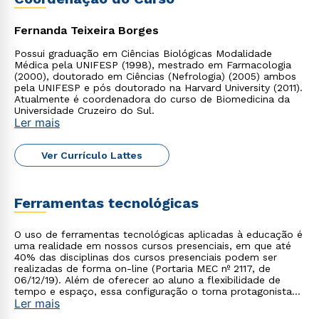
Fernanda Teixeira Borges
Possui graduação em Ciências Biológicas Modalidade
Médica pela UNIFESP (1998), mestrado em Farmacologia
(2000), doutorado em Ciências (Nefrologia) (2005) ambos
Rápido e fácil
pela UNIFESP e pós doutorado na Harvard University (2011).
WhatsApp
Atualmente é coordenadora do curso de Biomedicina da
Universidade Cruzeiro do Sul.
ou
Ler mais
Ver Currículo Lattes
Ferramentas tecnológicas
Estou de acordo com a
Política de Privacidade.
e
O uso de ferramentas tecnológicas aplicadas à educação é
autorizo que meus dados sejam utilizados para o
uma realidade em nossos cursos presenciais, em que até
envio de conteúdos da Cruzeiro do Sul.
40% das disciplinas dos cursos presenciais podem ser
realizadas de forma on-line (Portaria MEC nº 2117, de
06/12/19). Além de oferecer ao aluno a flexibilidade de
tempo e espaço, essa configuração o torna protagonista
Ler mais
no processo de construção do seu conhecimento.