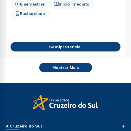
8 semestres
Início Imediato
Bacharelado
Semipresencial
Mostrar Mais
+
A Cruzeiro do Sul