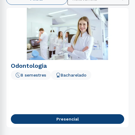
1
º
psicologia
2
º
engenharia
3
º
enfermagem
4
º
direito
5
º
gestão
6
º
pedagogia
7
º
educação física
Odontologia
8
º
biomedicina
8 semestres
Bacharelado
9
º
medicina
10
º
fisioterapia
Presencial