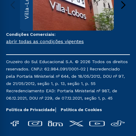
Villa-Lobos
Leopoldi
Paulo, S
000
Sai
Condições Comerciais:
abrir todas as condições vigentes
Cruzeiro do Sul Educacional S.A. © 2026 Todos os direitos
reservados. CNPJ: 62.984.091/0001-02 | Recredenciado
pela Portaria Ministerial nº 644, de 18/05/2012, DOU nº 97,
de 21/05/2012, seção 1, p. 13, seção 1, p. 55
Recredenciamento EAD: Portaria Ministerial nº 987, de
06.12.2021, DOU nº 229, de 07.12.2021, seção 1, p. 45
Política de Privacidade
Política de Cookies