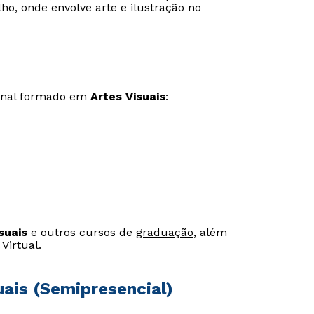
o, onde envolve arte e ilustração no
ional formado em
Artes Visuais
:
suais
e outros cursos de
graduação
, além
Rápido e fácil
Rápido e fácil
Virtual.
WhatsApp
WhatsApp
ou
ou
uais (Semipresencial)