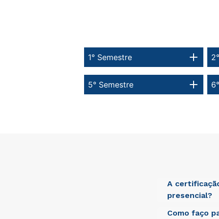
1° Semestre
2
5° Semestre
6
A certificaç
presencial?
Como faço pa
Sed ut perspici