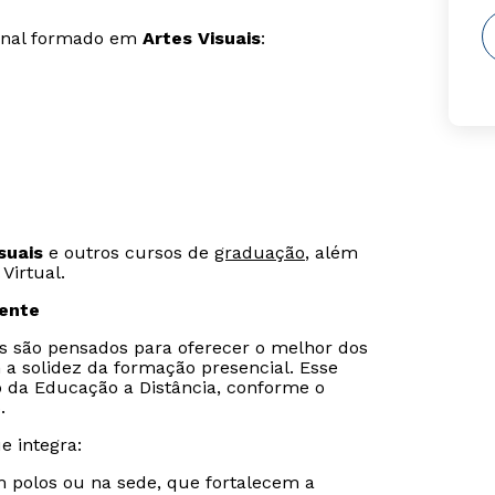
ional formado em
Artes Visuais
:
suais
e outros cursos de
graduação
, além
Virtual.
sente
is são pensados para oferecer o melhor dos
 a solidez da formação presencial. Esse
o da Educação a Distância, conforme o
.
e integra:
m polos ou na sede, que fortalecem a