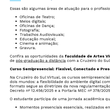
Essas são algumas áreas de atuação para o profiss
Oficinas de Teatro;
Meios digitais;
Oficinas de Dança;
Fotografia;
Trabalhos Audiovisuais;
Educação musical;
Cinema e animação;
Gravura.
Confira as oportunidades da
faculdade de Artes Vi
de
pós-graduação a distância
com a Cruzeiro do Sul 
Curso Semipresencial: Flexível, Conectado e Pre
Na Cruzeiro do Sul Virtual, os cursos semipresencia
dois mundos: a flexibilidade do ambiente digital com
formato segue as diretrizes da nova regulamentaçã
Decreto nº 12.456/2025 e a Portaria MEC nº 378/2025
O estudante participa de uma jornada acadêmica qu
Momentos presenciais essenciais, realizados e