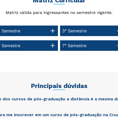
Matriz Curricular
Matriz válida para ingressantes no semestre vigente.
° Semestre
3° Semestre
° Semestre
7° Semestre
Principais dúvidas
ão dos cursos de pós-graduação a distância é a mesma d
ra me inscrever em um curso de pós-graduação na Cruz
atis unde omnis iste natus error sit voluptatem accusantium dol