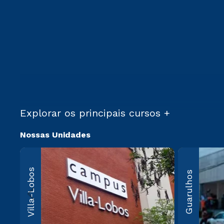
Explorar os principais cursos +
Nossas Unidades
Villa-Lo
Villa-Lobos
Guarulhos
Av. Imperatriz
Leopoldina, 5
Leopoldina, 
Paulo, SP CEP
000
Saiba 