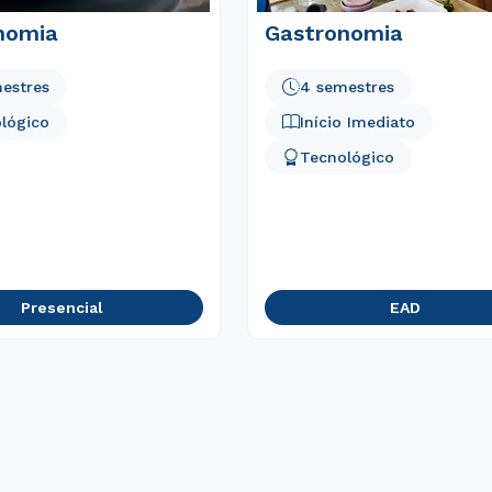
nomia
Gastronomia
estres
4 semestres
lógico
Início Imediato
Tecnológico
Presencial
EAD