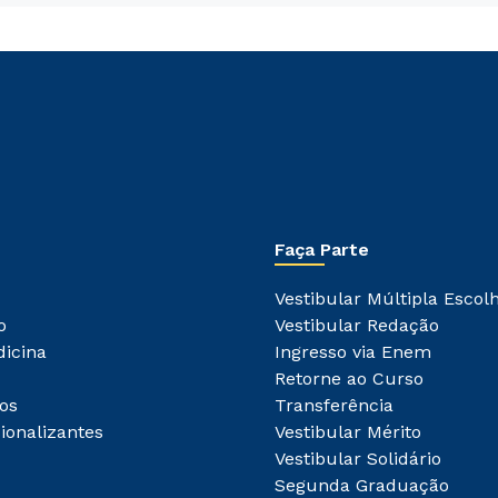
Rápido e fácil
WhatsApp
ou
Faça Parte
Estou de acordo com a
Política de Privacidade.
e
Vestibular Múltipla Escol
autorizo que meus dados sejam utilizados para o
envio de conteúdos da Cruzeiro do Sul.
o
Vestibular Redação
dicina
Ingresso via Enem
Retorne ao Curso
os
Transferência
ionalizantes
Vestibular Mérito
Vestibular Solidário
Segunda Graduação