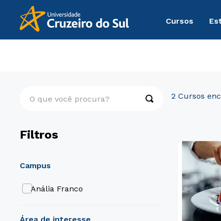
Cursos
Es
Graduação
Gastronomia e Hospitalidade
O que você procura?
2
Filtros
campus
Anália Franco
área de interesse