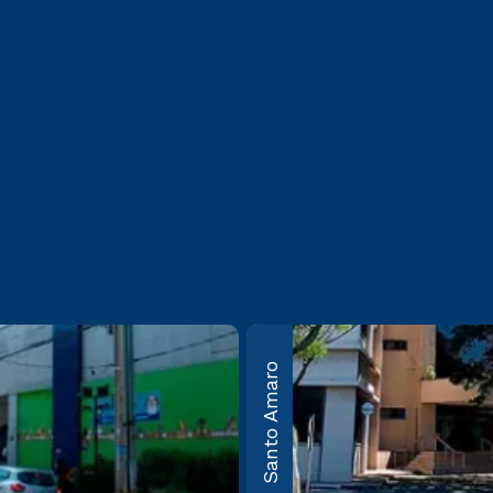
bos
Guarulhos
Santo Amaro
Av. Salgado Filho, nº
50 Vila
100, Cond. Campus
São
Guarulhos –
: 05305-
Guarulhos – SP CEP:
07115-000
mais
Saiba mais