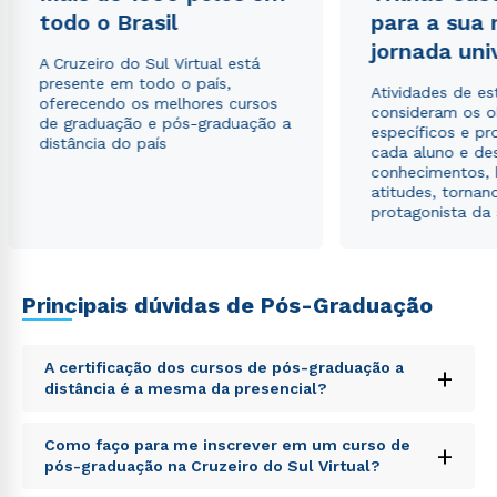
envio de conteúdos da Cruzeiro do Sul.
todo o Brasil
para a sua
jornada uni
A Cruzeiro do Sul Virtual está
presente em todo o país,
Atividades de e
oferecendo os melhores cursos
consideram os o
de graduação e pós-graduação a
específicos e pro
distância do país
cada aluno e de
conhecimentos, 
atitudes, tornan
protagonista da
Principais dúvidas de Pós-Graduação
A certificação dos cursos de pós-graduação a
+
distância é a mesma da presencial?
Sed ut perspiciatis unde omnis iste natus error sit
Como faço para me inscrever em um curso de
+
voluptatem accusantium doloremque laudantium,
pós-graduação na Cruzeiro do Sul Virtual?
totam rem aperiam, eaque ipsa quae ab illo inventore