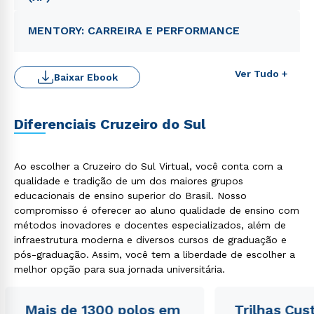
MENTORY: CARREIRA E PERFORMANCE
Ver Tudo +
Baixar Ebook
Diferenciais Cruzeiro do Sul
Rápido e fácil
WhatsApp
Ao escolher a Cruzeiro do Sul Virtual, você conta com a
qualidade e tradição de um dos maiores grupos
ou
educacionais de ensino superior do Brasil. Nosso
compromisso é oferecer ao aluno qualidade de ensino com
métodos inovadores e docentes especializados, além de
infraestrutura moderna e diversos cursos de graduação e
pós-graduação. Assim, você tem a liberdade de escolher a
melhor opção para sua jornada universitária.
Estou de acordo com a
Política de Privacidade.
e
autorizo que meus dados sejam utilizados para o
Mais de 1300 polos em
Trilhas Cus