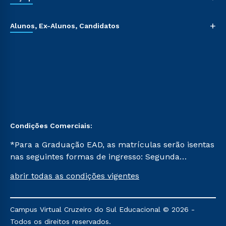
+
Alunos, Ex-Alunos, Candidatos
Condições Comerciais:
*Para a Graduação EAD, as matrículas serão isentas
nas seguintes formas de ingresso: Segunda
Graduação, Segunda Graduação 2.0 e Transferência.
abrir todas as condições vigentes
Já para as demais, a taxa de matrícula será de R$
49. *Para a Pós-graduação EAD, as ofertas
mencionadas são referentes aos cursos: Ensino
Campus Virtual Cruzeiro do Sul Educacional © 2026 -
Religioso, Geografia para a Docência e Metodologia
Todos os direitos reservados.