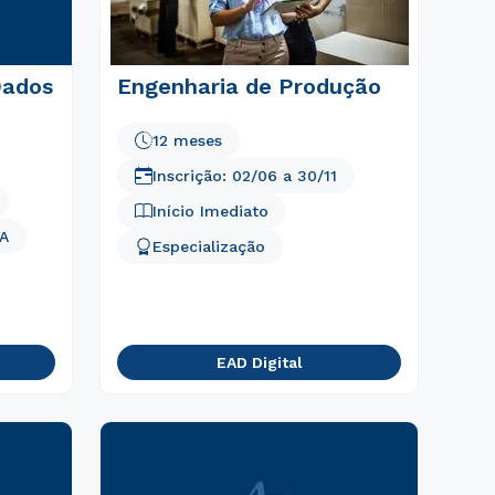
Dados
Engenharia de Produção
12 meses
Inscrição:
02/06
a
30/11
Início Imediato
A
Especialização
EAD Digital