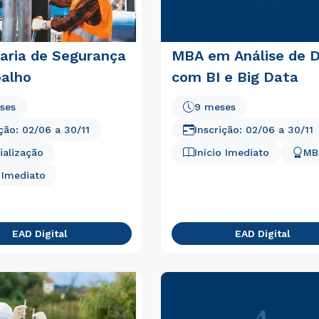
aria de Segurança
MBA em Análise de 
balho
com BI e Big Data
ses
9 meses
ição:
02/06
a
30/11
Inscrição:
02/06
a
30/11
ialização
Início Imediato
MB
o Imediato
EAD Digital
EAD Digital