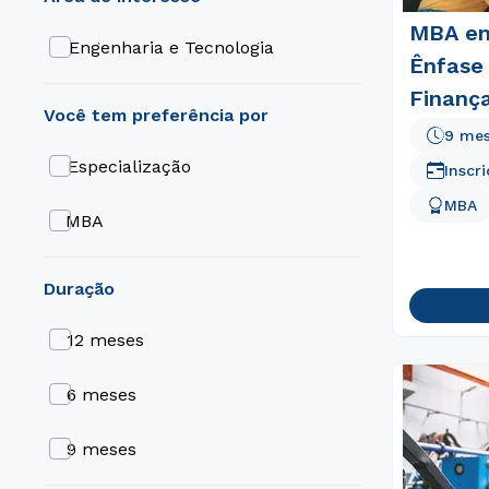
MBA em
Engenharia e Tecnologia
Ênfase
Finança
9 me
Especialização
Inscr
MBA
MBA
duração
12 meses
6 meses
9 meses