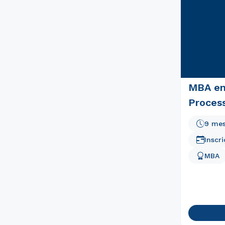
MBA em
Proces
9 me
Inscr
MBA