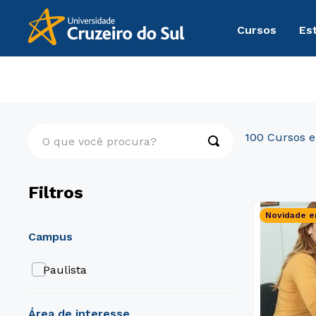
Cursos
Es
Pós-Graduação
Engenharia e Tecnologia
O que você procura?
100
Filtros
Novidade e
campus
Paulista
área de interesse