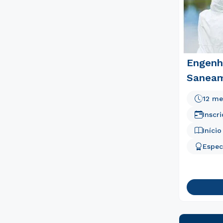
Engenh
Saneam
12 me
Inscr
Iníci
Espec