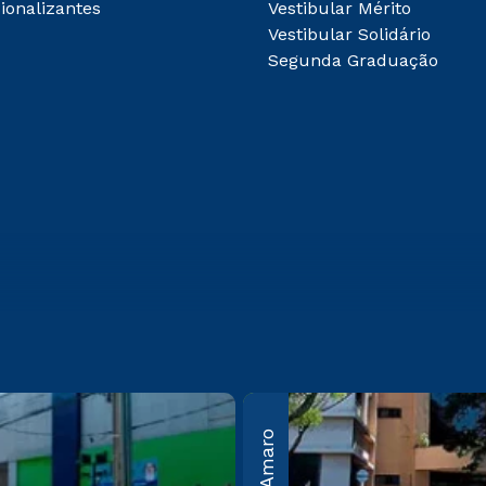
ionalizantes
Vestibular Mérito
Vestibular Solidário
Segunda Graduação
bos
Guarulhos
Av. Salgado Filho, nº
50 Vila
100, Cond. Campus
São
Guarulhos –