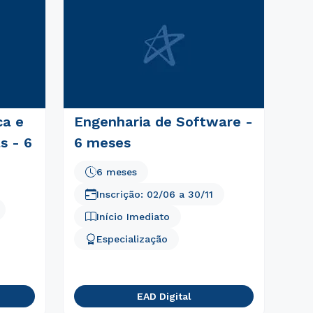
ca e
Engenharia de Software -
s - 6
6 meses
6 meses
Inscrição:
02/06
a
30/11
Início Imediato
Especialização
EAD Digital