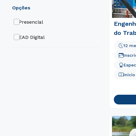
opções
Presencial
Engenh
do Tra
EAD Digital
12 me
Inscr
Espec
Iníci