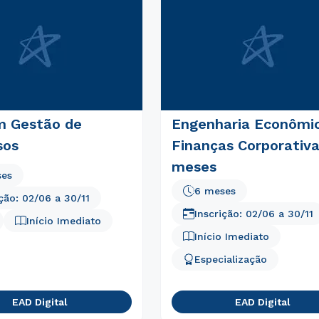
Estou de acordo com a
Política de Privacidade.
e
autorizo que meus dados sejam utilizados para o
envio de conteúdos da Cruzeiro do Sul.
 Gestão de
Engenharia Econômi
sos
Finanças Corporativa
meses
ses
6 meses
ição:
02/06
a
30/11
Inscrição:
02/06
a
30/11
Início Imediato
Início Imediato
Especialização
EAD Digital
EAD Digital