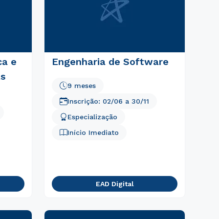
ca e
Engenharia de Software
as
9 meses
Inscrição:
02/06
a
30/11
Especialização
Início Imediato
EAD Digital