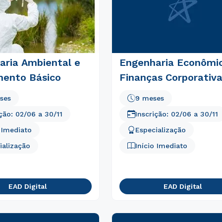
aria Ambiental e
Engenharia Econômi
ento Básico
Finanças Corporativ
ses
9 meses
ição:
02/06
a
30/11
Inscrição:
02/06
a
30/11
o Imediato
Especialização
ialização
Início Imediato
Rápido e fácil
WhatsApp
ou
EAD Digital
EAD Digital