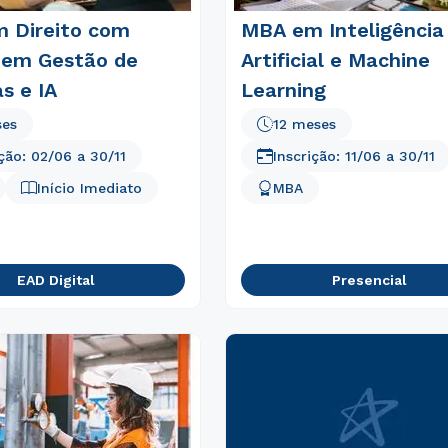
 Direito com
MBA em Inteligência
 em Gestão de
Artificial e Machine
s e IA
Learning
ses
12 meses
ição:
02/06
a
30/11
Inscrição:
11/06
a
30/11
Início Imediato
MBA
EAD Digital
Presencial