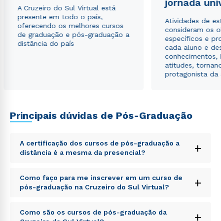
jornada uni
Estou de acordo com a
Política de Privacidade.
e
A Cruzeiro do Sul Virtual está
autorizo que meus dados sejam utilizados para o
presente em todo o país,
Atividades de e
envio de conteúdos da Cruzeiro do Sul.
oferecendo os melhores cursos
consideram os o
de graduação e pós-graduação a
específicos e pro
distância do país
cada aluno e de
conhecimentos, 
atitudes, tornan
protagonista da
Principais dúvidas de Pós-Graduação
A certificação dos cursos de pós-graduação a
+
distância é a mesma da presencial?
Sed ut perspiciatis unde omnis iste natus error sit
Como faço para me inscrever em um curso de
+
voluptatem accusantium doloremque laudantium,
pós-graduação na Cruzeiro do Sul Virtual?
totam rem aperiam, eaque ipsa quae ab illo inventore
veritatis et quasi architecto beatae vitae dicta sunt
Sed ut perspiciatis unde omnis iste natus error sit
explicabo. Nemo enim ipsam voluptatem quia
Como são os cursos de pós-graduação da
+
voluptatem accusantium doloremque laudantium,