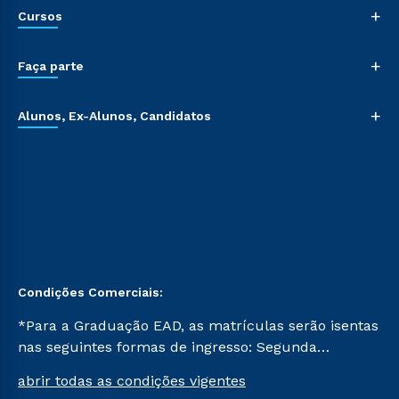
+
Cursos
+
Faça parte
+
Alunos, Ex-Alunos, Candidatos
Condições Comerciais:
*Para a Graduação EAD, as matrículas serão isentas
nas seguintes formas de ingresso: Segunda
Graduação, Segunda Graduação 2.0 e Transferência.
abrir todas as condições vigentes
Já para as demais, a taxa de matrícula será de R$