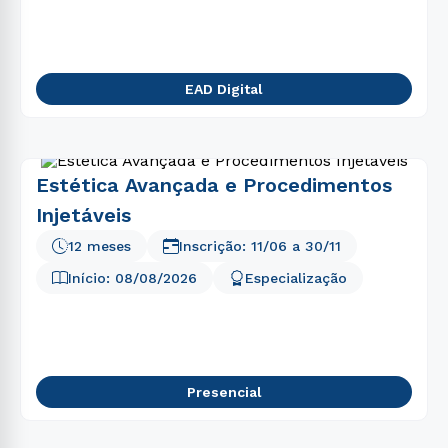
5
º
gestão
6
º
pedagogia
7
º
biomedicina
EAD Digital
8
º
educação física
9
º
medicina
10
º
fisioterapia
Estética Avançada e Procedimentos
Injetáveis
12 meses
Inscrição:
11/06
a
30/11
Início:
08/08/2026
Especialização
Presencial