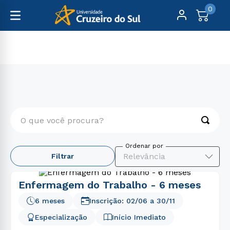
0
Pós-Graduação
Saúde
O que você procura?
TERMOS MAIS BUSCADOS
Relevância
Filtrar
1
º
psicologia
2
º
engenharia
Enfermagem do Trabalho - 6 meses
3
º
direito
6 meses
Inscrição:
02/06
a
30/11
4
º
enfermagem
Especialização
Início Imediato