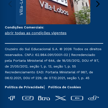
Villa-Lobos
Leopoldi
Paulo, S
000
Sai
Condições Comerciais:
abrir todas as condições vigentes
Cruzeiro do Sul Educacional S.A. © 2026 Todos os direitos
reservados. CNPJ: 62.984.091/0001-02 | Recredenciado
pela Portaria Ministerial nº 644, de 18/05/2012, DOU nº 97,
de 21/05/2012, seção 1, p. 13, seção 1, p. 55
Recredenciamento EAD: Portaria Ministerial nº 987, de
06.12.2021, DOU nº 229, de 07.12.2021, seção 1, p. 45
Política de Privacidade
Política de Cookies