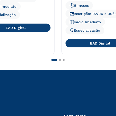
6 meses
o Imediato
Inscrição:
02/06
a
30/1
ialização
Início Imediato
EAD Digital
Especialização
EAD Digital
Faça Parte