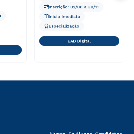
Inscrição:
02/06
a
30/11
1
Início Imediato
Especialização
EAD Digital
Alunos, Ex Alunos, Candidatos