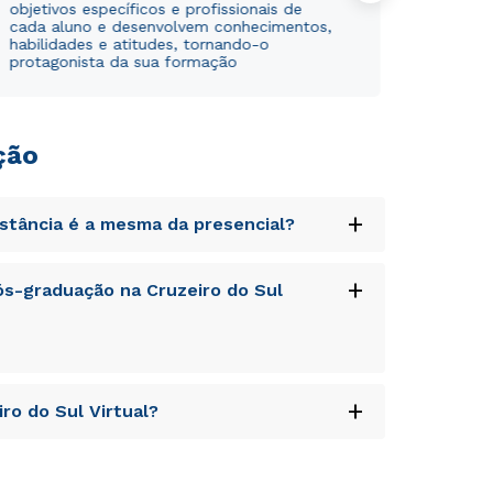
objetivos específicos e profissionais de
cada aluno e desenvolvem conhecimentos,
habilidades e atitudes, tornando-o
protagonista da sua formação
ção
+
istância é a mesma da presencial?
uptatem accusantium doloremque laudantium,
+
s-graduação na Cruzeiro do Sul
tatis et quasi architecto beatae vitae dicta
s sit aspernatur aut odit aut fugit, sed quia
sequi nesciunt.
uptatem accusantium doloremque laudantium,
+
ro do Sul Virtual?
tatis et quasi architecto beatae vitae dicta
Rápido e fácil
Rápido e fácil
WhatsApp
WhatsApp
s sit aspernatur aut odit aut fugit, sed quia
sequi nesciunt.
uptatem accusantium doloremque laudantium,
ou
ou
tatis et quasi architecto beatae vitae dicta