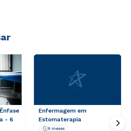
sar
 Ênfase
Enfermagem em
a - 6
Estomaterapia
9 meses