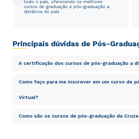
todo o país, oferecendo os melhores
cursos de graduação e pós-graduação a
distância do país
Principais dúvidas de Pós-Gradua
A certificação dos cursos de pós-graduação a d
Sed ut perspiciatis unde omnis iste natus error sit vol
Como faço para me inscrever em um curso de pó
totam rem aperiam, eaque ipsa quae ab illo inventore veri
sunt explicabo. Nemo enim ipsam voluptatem quia volupta
consequuntur magni dolores eos qui ratione voluptatem 
Virtual?
Sed ut perspiciatis unde omnis iste natus error sit vol
Como são os cursos de pós-graduação da Cruzei
totam rem aperiam, eaque ipsa quae ab illo inventore veri
sunt explicabo. Nemo enim ipsam voluptatem quia volupta
consequuntur magni dolores eos qui ratione voluptatem 
Sed ut perspiciatis unde omnis iste natus error sit vol
totam rem aperiam, eaque ipsa quae ab illo inventore veri