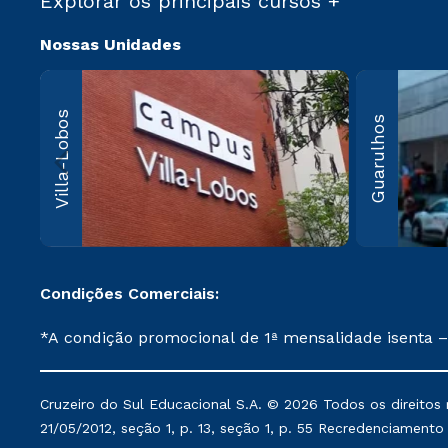
Explorar os principais cursos +
Nossas Unidades
Villa-Lo
Villa-Lobos
Guarulhos
Av. Imperatriz
Leopoldina, 5
Leopoldina, 
Paulo, SP CEP
000
Saiba 
Condições Comerciais:
*A condição promocional de 1ª mensalidade isenta –
on-line ou agendada, que ofertam bolsas de até 50
cancelado ou trancado sua matrícula em uma das Ins
Cruzeiro do Sul Educacional S.A. © 2026 Todos os direitos 
de Medicina, e também para matriculados via FIES
21/05/2012, seção 1, p. 13, seção 1, p. 55 Recredenciamento E
Instituição. **Semipresencial e EAD são formatos do Ensino a Distância. ** Descontos comerciais oferecidos serão mantidos conforme negociação. Descontos