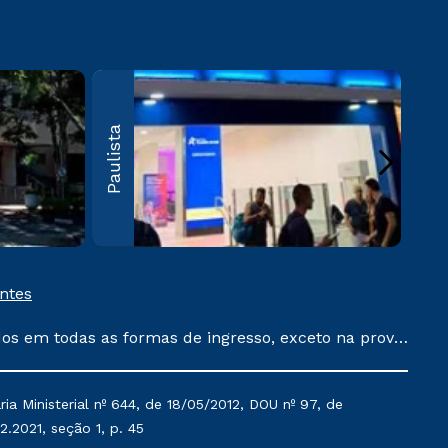
Santo Amaro
Pau
Santo Amaro, Av. das
Pauli
Paulista
Nações Unidas, 18605
1415
Vila Almeida – São
CEP 
Paulo – CEP 04795-
902
Saiba mais
entes
dos em todas as formas de ingresso, exceto na prova
que ainda não tenham efetivado e/ou não tenham
 um ano. Tais condições não se aplicam aos cursos
a Ministerial nº 644, de 18/05/2012, DOU nº 97, de
acumula com nenhuma outra campanha ofertada pela
2.2021, seção 1, p. 45