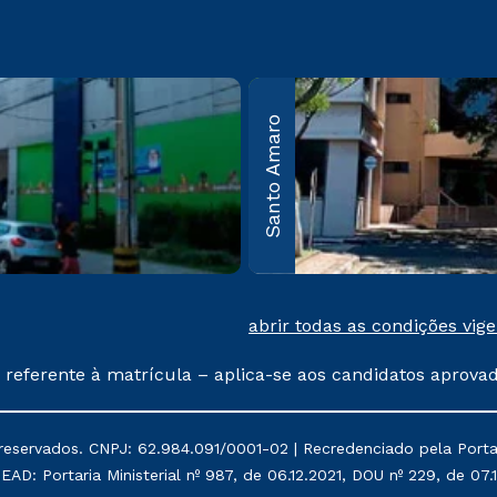
bos
Guarulhos
Santo Amaro
Av. Salgado Filho, nº
50 Vila
100, Cond. Campus
São
Guarulhos –
: 05305-
Guarulhos – SP CEP:
07115-000
mais
Saiba mais
abrir todas as condições vig
 referente à matrícula – aplica-se aos candidatos aprova
% de desconto, ambos ingressantes no semestre vigente, 
tituições da Cruzeiro do Sul Educacional, no período de
reservados. CNPJ: 62.984.091/0001-02 | Recredenciado pela Portari
, Prouni e outros programas governamentais, e não se 
AD: Portaria Ministerial nº 987, de 06.12.2021, DOU nº 229, de 07.1