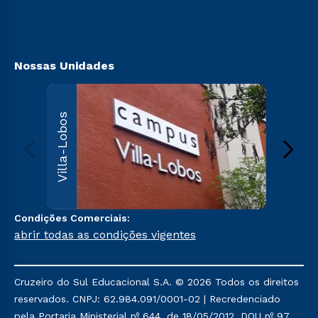
Retorne ao Curso
Canais de Atendimento
Segunda Graduação
Acessibilidad
Transferência
Biblioteca
Nossas Unidades
Villa
Villa-Lobos
Av. Imper
Leopoldin
Leopoldi
Paulo, S
000
Sai
Condições Comerciais:
abrir todas as condições vigentes
Cruzeiro do Sul Educacional S.A. © 2026 Todos os direitos
reservados. CNPJ: 62.984.091/0001-02 | Recredenciado
pela Portaria Ministerial nº 644, de 18/05/2012, DOU nº 97,