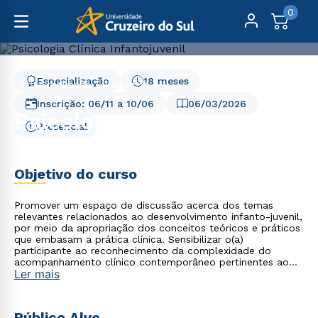
0
Especialização
18 meses
Pós-Graduação
Saúde
Psicologia Clínica Infantojuvenil
Inscrição:
06/11
a
10/06
06/03/2026
Psicologia Clínica
Presencial
Infantojuvenil
Objetivo do curso
Promover um espaço de discussão acerca dos temas
relevantes relacionados ao desenvolvimento infanto-juvenil,
por meio da apropriação dos conceitos teóricos e práticos
que embasam a prática clínica. Sensibilizar o(a)
participante ao reconhecimento da complexidade do
acompanhamento clínico contemporâneo pertinentes ao
Ler mais
espaço clínico e institucional, oportunizando a
identificação das melhores estratégias e ferramentas para
a proposição de projetos de intervenção, integrando as
fases do diagnóstico e intervenção clínica, a partir das
Público Alvo