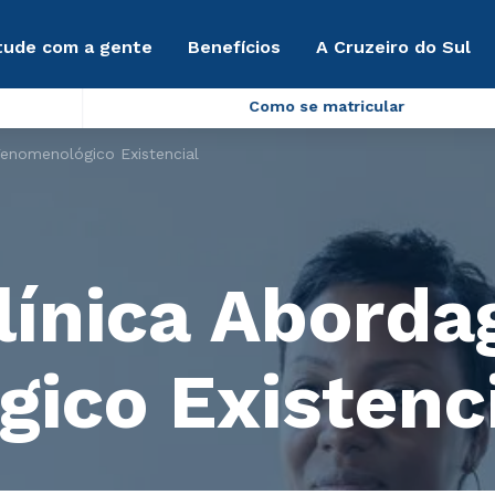
tude com a gente
Benefícios
A Cruzeiro do Sul
Como se matricular
Fenomenológico Existencial
Clínica Abord
ico Existenc