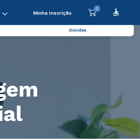
0
Minha Inscrição
Dúvidas
agem
ial