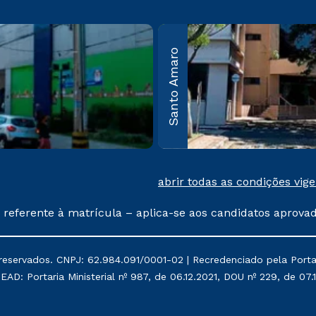
bos
Guarulhos
Santo Amaro
Av. Salgado Filho, nº
50 Vila
100, Cond. Campus
São
Guarulhos –
: 05305-
Guarulhos – SP CEP:
07115-000
mais
Saiba mais
abrir todas as condições vig
 referente à matrícula – aplica-se aos candidatos aprova
% de desconto, ambos ingressantes no semestre vigente, 
tituições da Cruzeiro do Sul Educacional, no período de
reservados. CNPJ: 62.984.091/0001-02 | Recredenciado pela Portari
, Prouni e outros programas governamentais, e não se 
AD: Portaria Ministerial nº 987, de 06.12.2021, DOU nº 229, de 07.1
os de rematrícula conforme exposto no contrato de prestaç