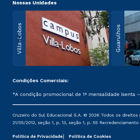
Nossas Unidades
Villa-Lo
Villa-Lobos
Guarulhos
Av. Imperatriz
Leopoldina, 5
Leopoldina, 
Paulo, SP CEP
000
Saiba 
Condições Comerciais:
*A condição promocional de 1ª mensalidade isenta –
on-line ou agendada, que ofertam bolsas de até 50
cancelado ou trancado sua matrícula em uma das Ins
Cruzeiro do Sul Educacional S.A. © 2026 Todos os direitos 
de Medicina, e também para matriculados via FIES
21/05/2012, seção 1, p. 13, seção 1, p. 55 Recredenciamento E
Instituição. **Semipresencial e EAD são formatos do Ensino a Distância. ** Descontos comerciais oferecidos serão mantidos conforme negociação. Descontos
institucionais poderão sofrer alterações nos períod
Política de Privacidade
Política de Cookies