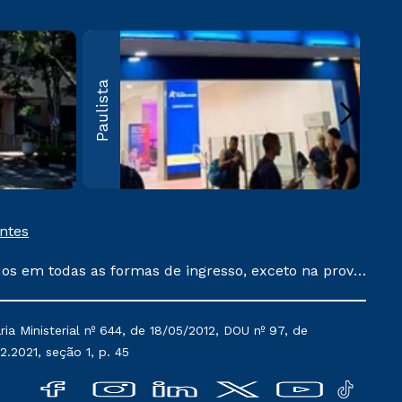
Santo Amaro
Pau
Santo Amaro, Av. das
Pauli
Paulista
Nações Unidas, 18605
1415
Vila Almeida – São
CEP 
Paulo – CEP 04795-
902
Saiba mais
entes
dos em todas as formas de ingresso, exceto na prova
que ainda não tenham efetivado e/ou não tenham
 um ano. Tais condições não se aplicam aos cursos
a Ministerial nº 644, de 18/05/2012, DOU nº 97, de
acumula com nenhuma outra campanha ofertada pela
2.2021, seção 1, p. 45
ão de serviços.