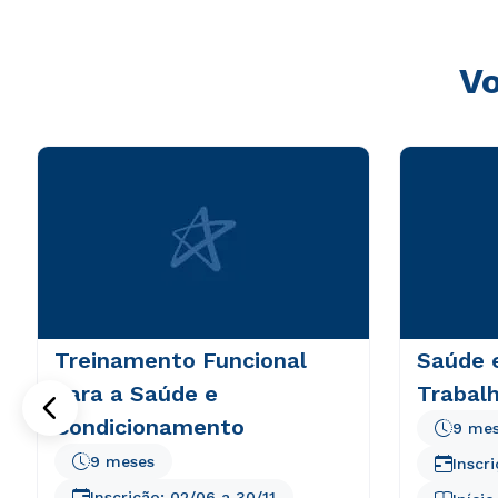
Vo
Treinamento Funcional
Saúde 
para a Saúde e
Trabal
Condicionamento
9 me
9 meses
Inscr
Inscrição:
02/06
a
30/11