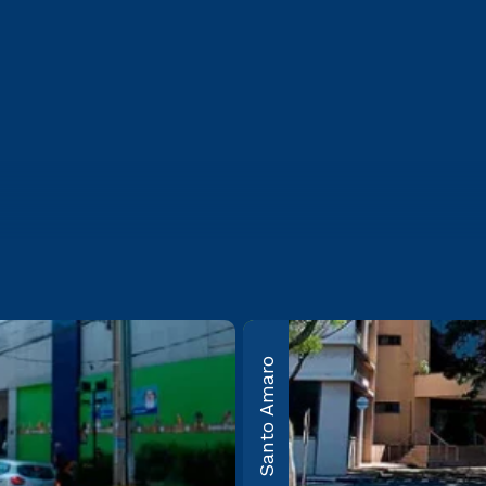
bos
Guarulhos
Santo Amaro
Av. Salgado Filho, nº
50 Vila
100, Cond. Campus
São
Guarulhos –
: 05305-
Guarulhos – SP CEP:
07115-000
mais
Saiba mais