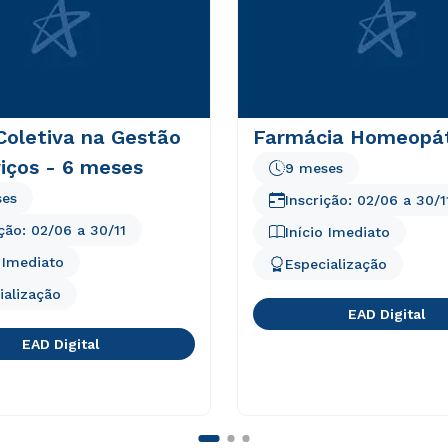
Coletiva na Gestão
Farmácia Homeopát
iços - 6 meses
9 meses
ses
Inscrição:
02/06
a
30/1
ição:
02/06
a
30/11
Início Imediato
o Imediato
Especialização
ialização
EAD Digital
EAD Digital