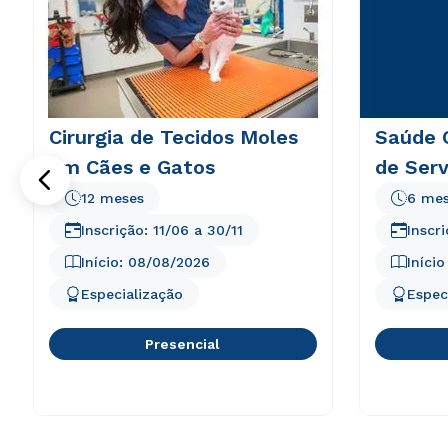
Cirurgia de Tecidos Moles
Saúde 
em Cães e Gatos
de Serv
12 meses
6 me
Inscrição:
11/06
a
30/11
Inscr
Início:
08/08/2026
Iníci
Especialização
Espec
Presencial