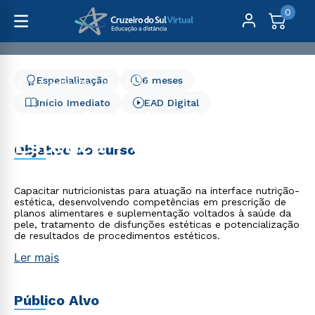
0
Especialização
6 meses
Pós-Graduação
Saúde
Nutrição Aplicada à Estética - 6 meses
Início Imediato
EAD Digital
Nutrição Aplicada à
Estética - 6 meses
Objetivo do curso
Capacitar nutricionistas para atuação na interface nutrição-
estética, desenvolvendo competências em prescrição de
planos alimentares e suplementação voltados à saúde da
pele, tratamento de disfunções estéticas e potencialização
de resultados de procedimentos estéticos.
Ler mais
Público Alvo