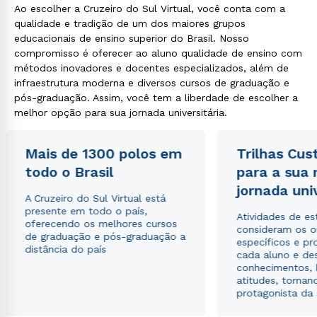
Ao escolher a Cruzeiro do Sul Virtual, você conta com a
qualidade e tradição de um dos maiores grupos
educacionais de ensino superior do Brasil. Nosso
compromisso é oferecer ao aluno qualidade de ensino com
métodos inovadores e docentes especializados, além de
Rápido e fácil
WhatsApp
infraestrutura moderna e diversos cursos de graduação e
pós-graduação. Assim, você tem a liberdade de escolher a
ou
melhor opção para sua jornada universitária.
Mais de 1300 polos em
Trilhas Cus
todo o Brasil
para a sua
jornada uni
A Cruzeiro do Sul Virtual está
presente em todo o país,
Estou de acordo com a
Política de Privacidade.
e
Atividades de e
oferecendo os melhores cursos
autorizo que meus dados sejam utilizados para o
consideram os o
de graduação e pós-graduação a
envio de conteúdos da Cruzeiro do Sul.
específicos e pro
distância do país
cada aluno e de
conhecimentos, 
atitudes, tornan
protagonista da