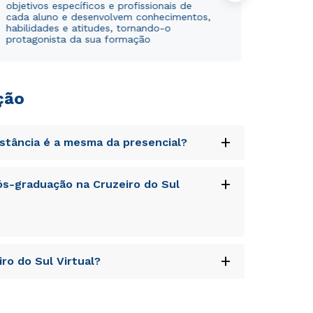
objetivos específicos e profissionais de
cada aluno e desenvolvem conhecimentos,
habilidades e atitudes, tornando-o
protagonista da sua formação
ção
+
istância é a mesma da presencial?
uptatem accusantium doloremque laudantium,
+
s-graduação na Cruzeiro do Sul
tatis et quasi architecto beatae vitae dicta
s sit aspernatur aut odit aut fugit, sed quia
sequi nesciunt.
uptatem accusantium doloremque laudantium,
+
ro do Sul Virtual?
tatis et quasi architecto beatae vitae dicta
Rápido e fácil
Rápido e fácil
s sit aspernatur aut odit aut fugit, sed quia
WhatsApp
WhatsApp
sequi nesciunt.
uptatem accusantium doloremque laudantium,
ou
ou
tatis et quasi architecto beatae vitae dicta