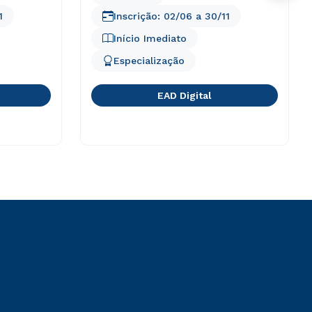
1
Inscrição:
02/06
a
30/11
Início Imediato
Especialização
EAD Digital