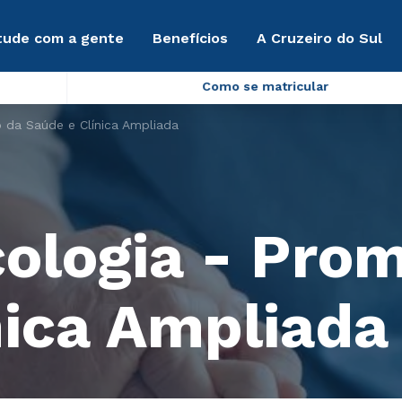
tude com a gente
Benefícios
A Cruzeiro do Sul
Como se matricular
 da Saúde e Clínica Ampliada
cologia - Pro
nica Ampliada