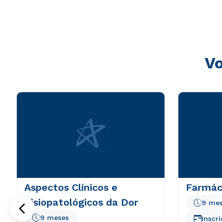
sunt explicabo. Nemo enim ipsam voluptatem quia volupta
consequuntur magni dolores eos qui ratione voluptatem 
Vo
Aspectos Clínicos e
Farmác
Fisiopatológicos da Dor
9 me
9 meses
Inscr