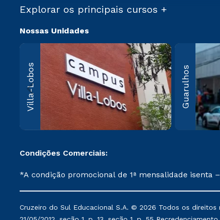
Explorar os principais cursos +
Nossas Unidades
Villa-Lo
Villa-Lobos
Guarulhos
Av. Imperatriz
Leopoldina, 5
Leopoldina, 
Paulo, SP CEP
000
Saiba 
Condições Comerciais:
*A condição promocional de 1ª mensalidade isenta –
on-line ou agendada, que ofertam bolsas de até 50
cancelado ou trancado sua matrícula em uma das Ins
Cruzeiro do Sul Educacional S.A. © 2026 Todos os direitos 
de Medicina, e também para matriculados via FIES
21/05/2012, seção 1, p. 13, seção 1, p. 55 Recredenciamento E