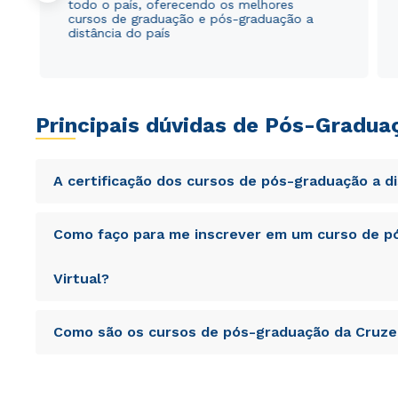
todo o país, oferecendo os melhores
cursos de graduação e pós-graduação a
distância do país
Principais dúvidas de Pós-Gradua
A certificação dos cursos de pós-graduação a d
Sed ut perspiciatis unde omnis iste natus error sit vol
Como faço para me inscrever em um curso de pó
totam rem aperiam, eaque ipsa quae ab illo inventore veri
sunt explicabo. Nemo enim ipsam voluptatem quia volupta
consequuntur magni dolores eos qui ratione voluptatem 
Virtual?
Sed ut perspiciatis unde omnis iste natus error sit vol
Como são os cursos de pós-graduação da Cruzei
totam rem aperiam, eaque ipsa quae ab illo inventore veri
sunt explicabo. Nemo enim ipsam voluptatem quia volupta
consequuntur magni dolores eos qui ratione voluptatem 
Sed ut perspiciatis unde omnis iste natus error sit vol
totam rem aperiam, eaque ipsa quae ab illo inventore veri