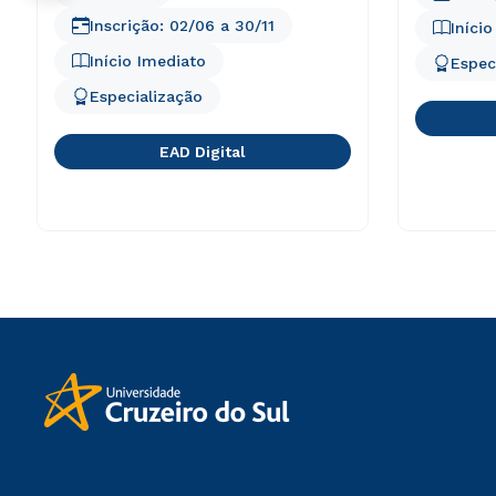
Inscrição:
02/06
a
30/11
Iníci
Início Imediato
Espec
Especialização
EAD Digital