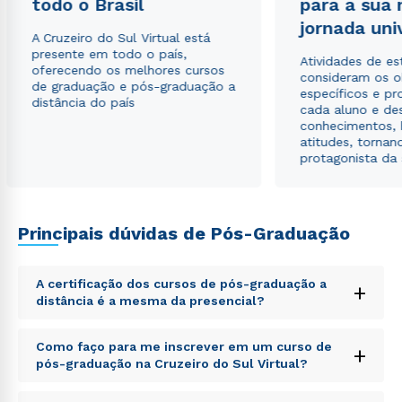
todo o Brasil
para a sua
jornada uni
Estou de acordo com a
Política de Privacidade.
e
A Cruzeiro do Sul Virtual está
autorizo que meus dados sejam utilizados para o
presente em todo o país,
Atividades de e
envio de conteúdos da Cruzeiro do Sul.
oferecendo os melhores cursos
consideram os o
de graduação e pós-graduação a
específicos e pro
distância do país
cada aluno e de
conhecimentos, 
atitudes, tornan
protagonista da
Principais dúvidas de Pós-Graduação
A certificação dos cursos de pós-graduação a
+
distância é a mesma da presencial?
Sed ut perspiciatis unde omnis iste natus error sit
Como faço para me inscrever em um curso de
+
voluptatem accusantium doloremque laudantium,
pós-graduação na Cruzeiro do Sul Virtual?
totam rem aperiam, eaque ipsa quae ab illo inventore
veritatis et quasi architecto beatae vitae dicta sunt