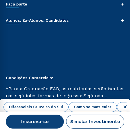
+
Faça parte
+
Alunos, Ex-Alunos, Candidatos
Condições Comerciais:
*Para a Graduação EAD, as matrículas serão isentas
nas seguintes formas de ingresso: Segunda
Graduação, Segunda Graduação 2.0 e Transferência.
abrir todas as condições vigentes
Diferenciais Cruzeiro do Sul
Como se matricular
Dúv
Já para as demais, a taxa de matrícula será de R$
49. *Para a Pós-graduação EAD, as ofertas
Inscreva-se
Simular Investimento
mencionadas são referentes aos cursos: Ensino
Campus Virtual Cruzeiro do Sul Educacional © 2026 -