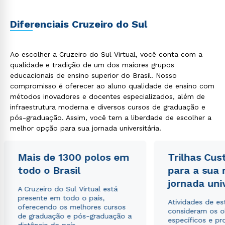
Diferenciais Cruzeiro do Sul
Ao escolher a Cruzeiro do Sul Virtual, você conta com a
Rápido e fácil
qualidade e tradição de um dos maiores grupos
WhatsApp
educacionais de ensino superior do Brasil. Nosso
ou
compromisso é oferecer ao aluno qualidade de ensino com
métodos inovadores e docentes especializados, além de
infraestrutura moderna e diversos cursos de graduação e
pós-graduação. Assim, você tem a liberdade de escolher a
melhor opção para sua jornada universitária.
Mais de 1300 polos em
Trilhas Cus
Estou de acordo com a
Política de Privacidade.
e
todo o Brasil
para a sua
autorizo que meus dados sejam utilizados para o
envio de conteúdos da Cruzeiro do Sul.
jornada uni
A Cruzeiro do Sul Virtual está
presente em todo o país,
Atividades de e
oferecendo os melhores cursos
consideram os o
de graduação e pós-graduação a
específicos e pro