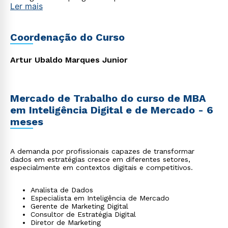
Ler mais
diversas áreas, como tecnologia, saúde, empresarial,
startups, agronegócio, indústria, entre outros, que
reconhecem a importância de se apropriar do poder da
tecnologia moderna aliada à gestão para impulsionar suas
Coordenação do Curso
carreiras e alcançar o sucesso profissional.
Artur Ubaldo Marques Junior
Mercado de Trabalho do curso de MBA
em Inteligência Digital e de Mercado - 6
meses
A demanda por profissionais capazes de transformar
dados em estratégias cresce em diferentes setores,
especialmente em contextos digitais e competitivos.
Analista de Dados
Especialista em Inteligência de Mercado
Gerente de Marketing Digital
Consultor de Estratégia Digital
Diretor de Marketing