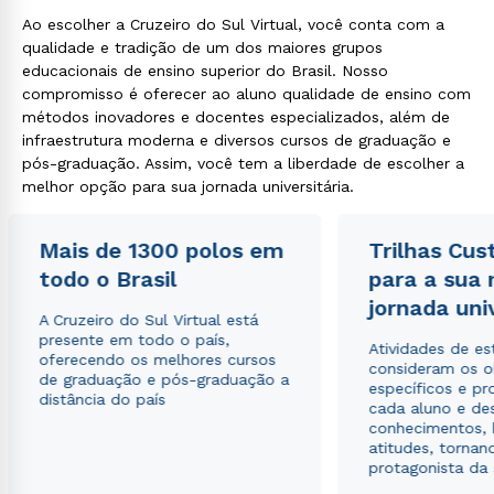
Ao escolher a Cruzeiro do Sul Virtual, você conta com a
qualidade e tradição de um dos maiores grupos
educacionais de ensino superior do Brasil. Nosso
compromisso é oferecer ao aluno qualidade de ensino com
métodos inovadores e docentes especializados, além de
infraestrutura moderna e diversos cursos de graduação e
Estou de acordo com a
Política de Privacidade.
e
pós-graduação. Assim, você tem a liberdade de escolher a
autorizo que meus dados sejam utilizados para o
envio de conteúdos da Cruzeiro do Sul.
melhor opção para sua jornada universitária.
Mais de 1300 polos em
Trilhas Cus
todo o Brasil
para a sua
jornada uni
A Cruzeiro do Sul Virtual está
presente em todo o país,
Atividades de e
oferecendo os melhores cursos
consideram os o
de graduação e pós-graduação a
específicos e pro
distância do país
cada aluno e de
conhecimentos, 
atitudes, tornan
protagonista da