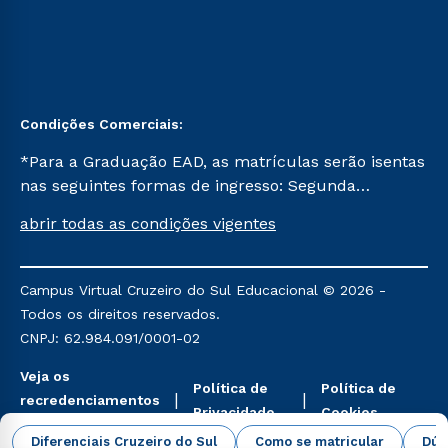
Condições Comerciais:
*Para a Graduação EAD, as matrículas serão isentas
nas seguintes formas de ingresso: Segunda
Graduação, Segunda Graduação 2.0 e Transferência.
abrir todas as condições vigentes
Já para as demais, a taxa de matrícula será de R$
49. *Para a Pós-graduação EAD, as ofertas
mencionadas são referentes aos cursos: Ensino
Campus Virtual Cruzeiro do Sul Educacional © 2026 -
Religioso, Geografia para a Docência e Metodologia
Todos os direitos reservados.
do Ensino de História: Questões Atuais.
CNPJ: 62.984.091/0001-02
Veja os
Política de
Política de
recredenciamentos
Privacidade
Cookies
aqui
Diferenciais Cruzeiro do Sul
Como se matricular
Dúv