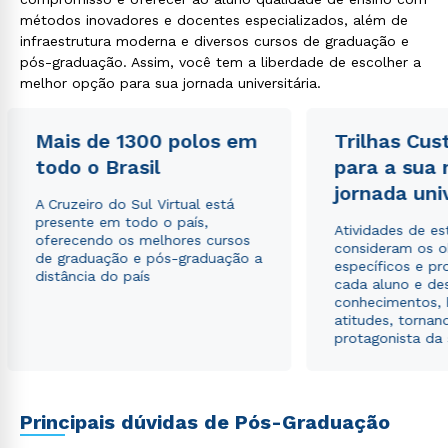
métodos inovadores e docentes especializados, além de
infraestrutura moderna e diversos cursos de graduação e
Estou de acordo com a
Política de Privacidade.
e
pós-graduação. Assim, você tem a liberdade de escolher a
autorizo que meus dados sejam utilizados para o
melhor opção para sua jornada universitária.
envio de conteúdos da Cruzeiro do Sul.
Mais de 1300 polos em
Trilhas Cus
todo o Brasil
para a sua
jornada uni
A Cruzeiro do Sul Virtual está
presente em todo o país,
Atividades de e
oferecendo os melhores cursos
consideram os o
de graduação e pós-graduação a
específicos e pro
distância do país
cada aluno e de
conhecimentos, 
atitudes, tornan
protagonista da
Principais dúvidas de Pós-Graduação