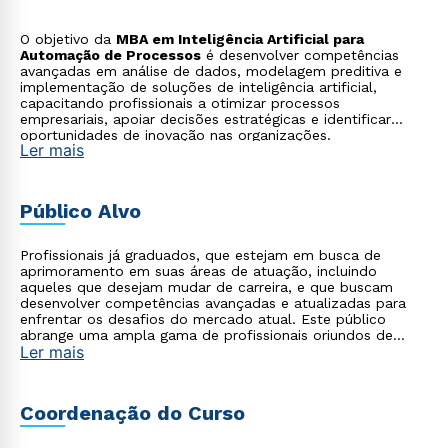
O objetivo da
MBA em Inteligência Artificial para
Automação de Processos
é desenvolver competências
avançadas em análise de dados, modelagem preditiva e
implementação de soluções de inteligência artificial,
capacitando profissionais a otimizar processos
empresariais, apoiar decisões estratégicas e identificar
oportunidades de inovação nas organizações.
Ler mais
Público Alvo
Profissionais já graduados, que estejam em busca de
aprimoramento em suas áreas de atuação, incluindo
aqueles que desejam mudar de carreira, e que buscam
desenvolver competências avançadas e atualizadas para
enfrentar os desafios do mercado atual. Este público
abrange uma ampla gama de profissionais oriundos de
Ler mais
diversas áreas, como tecnologia, saúde, empresarial,
startups, agronegócio, indústria, entre outros, que
reconhecem a importância de se apropriar do poder da
tecnologia moderna aliada à gestão para impulsionar suas
Coordenação do Curso
carreiras e alcançar o sucesso profissional.