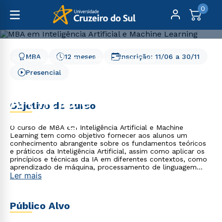
0
MBA
12 meses
Inscrição:
11/06
a
30/11
Pós-Graduação
Engenharia e Tecnologia
MBA em Inteligência Artificial e Machine Learning
Presencial
MBA em Inteligência
Artificial e Machine
Objetivo do curso
Learning
O curso de MBA em Inteligência Artificial e Machine
Learning tem como objetivo fornecer aos alunos um
conhecimento abrangente sobre os fundamentos teóricos
e práticos da Inteligência Artificial, assim como aplicar os
princípios e técnicas da IA em diferentes contextos, como
aprendizado de máquina, processamento de linguagem
Ler mais
natural, visão computacional e deep learning.
Público Alvo