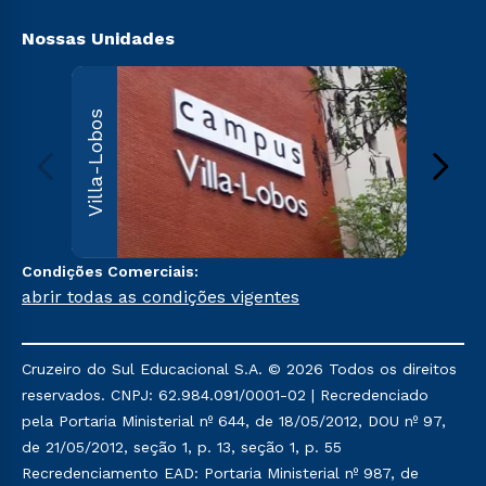
Nossas Unidades
Villa
Villa-Lobos
Av. Imper
Leopoldin
Leopoldi
Paulo, S
000
Sai
Condições Comerciais:
abrir todas as condições vigentes
Cruzeiro do Sul Educacional S.A. © 2026 Todos os direitos
reservados. CNPJ: 62.984.091/0001-02 | Recredenciado
pela Portaria Ministerial nº 644, de 18/05/2012, DOU nº 97,
de 21/05/2012, seção 1, p. 13, seção 1, p. 55
Recredenciamento EAD: Portaria Ministerial nº 987, de