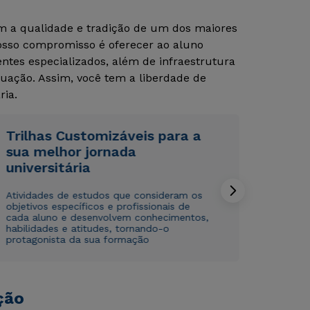
om a qualidade e tradição de um dos maiores
Nosso compromisso é oferecer ao aluno
tes especializados, além de infraestrutura
Estou de acordo com a
Estou de acordo com a
Política de Privacidade.
Política de Privacidade.
e
e
uação. Assim, você tem a liberdade de
autorizo que meus dados sejam utilizados para o
autorizo que meus dados sejam utilizados para o
envio de conteúdos da Cruzeiro do Sul.
envio de conteúdos da Cruzeiro do Sul.
ria.
Trilhas Customizáveis para a
sua melhor jornada
universitária
Atividades de estudos que consideram os
objetivos específicos e profissionais de
cada aluno e desenvolvem conhecimentos,
habilidades e atitudes, tornando-o
protagonista da sua formação
ção