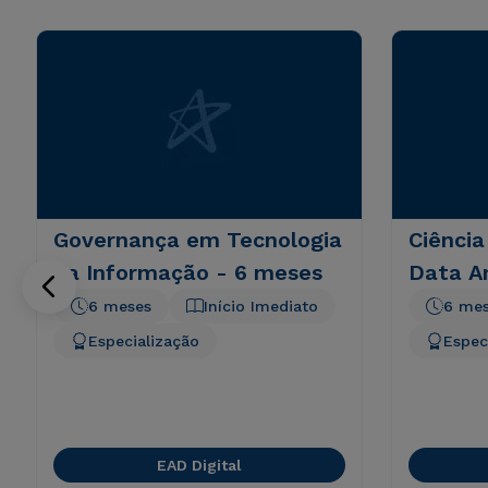
Governança em Tecnologia
Ciência
da Informação - 6 meses
Data An
6 meses
Início Imediato
6 me
Especialização
Espec
EAD Digital