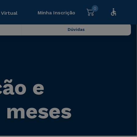
0
Minha Inscrição
 Virtual
Dúvidas
ão e
9 meses