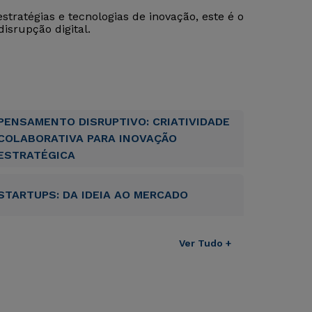
tratégias e tecnologias de inovação, este é o
isrupção digital.
PENSAMENTO DISRUPTIVO: CRIATIVIDADE
COLABORATIVA PARA INOVAÇÃO
ESTRATÉGICA
STARTUPS: DA IDEIA AO MERCADO
Rápido e fácil
Rápido e fácil
Ver Tudo +
WhatsApp
WhatsApp
ou
ou