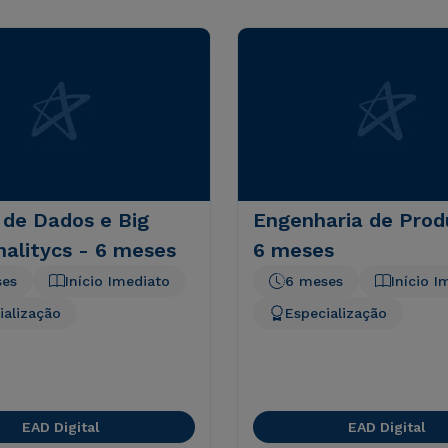
 de Dados e Big
Engenharia de Prod
alitycs - 6 meses
6 meses
ses
Início Imediato
6 meses
Início I
ialização
Especialização
EAD Digital
EAD Digital