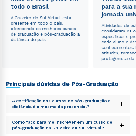
todo o Brasil
para a sua
jornada uni
Estou de acordo com a
Política de Privacidade.
e
A Cruzeiro do Sul Virtual está
autorizo que meus dados sejam utilizados para o
presente em todo o país,
envio de conteúdos da Cruzeiro do Sul.
Atividades de e
oferecendo os melhores cursos
consideram os o
de graduação e pós-graduação a
específicos e pro
distância do país
cada aluno e de
conhecimentos, 
atitudes, tornan
protagonista da
Principais dúvidas de Pós-Graduação
A certificação dos cursos de pós-graduação a
+
distância é a mesma da presencial?
Sed ut perspiciatis unde omnis iste natus error sit
Como faço para me inscrever em um curso de
+
voluptatem accusantium doloremque laudantium,
pós-graduação na Cruzeiro do Sul Virtual?
totam rem aperiam, eaque ipsa quae ab illo inventore