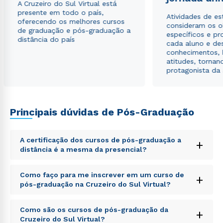
A Cruzeiro do Sul Virtual está
presente em todo o país,
Atividades de e
oferecendo os melhores cursos
consideram os o
de graduação e pós-graduação a
específicos e pro
distância do país
cada aluno e de
conhecimentos, 
atitudes, tornan
protagonista da
Principais dúvidas de Pós-Graduação
A certificação dos cursos de pós-graduação a
+
distância é a mesma da presencial?
Sed ut perspiciatis unde omnis iste natus error sit
Como faço para me inscrever em um curso de
+
voluptatem accusantium doloremque laudantium,
pós-graduação na Cruzeiro do Sul Virtual?
totam rem aperiam, eaque ipsa quae ab illo inventore
veritatis et quasi architecto beatae vitae dicta sunt
Sed ut perspiciatis unde omnis iste natus error sit
explicabo. Nemo enim ipsam voluptatem quia
Como são os cursos de pós-graduação da
+
voluptatem accusantium doloremque laudantium,
voluptas sit aspernatur aut odit aut fugit, sed quia
Cruzeiro do Sul Virtual?