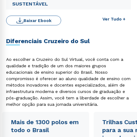
SUSTENTÁVEL
Ver Tudo +
Baixar Ebook
Diferenciais Cruzeiro do Sul
Rápido e fácil
WhatsApp
ou
Ao escolher a Cruzeiro do Sul Virtual, você conta com a
qualidade e tradição de um dos maiores grupos
educacionais de ensino superior do Brasil. Nosso
compromisso é oferecer ao aluno qualidade de ensino com
métodos inovadores e docentes especializados, além de
infraestrutura moderna e diversos cursos de graduação e
pós-graduação. Assim, você tem a liberdade de escolher a
Estou de acordo com a
Política de Privacidade.
e
melhor opção para sua jornada universitária.
autorizo que meus dados sejam utilizados para o
envio de conteúdos da Cruzeiro do Sul.
Mais de 1300 polos em
Trilhas Cus
todo o Brasil
para a sua