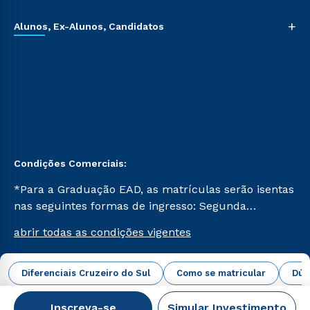
+
Alunos, Ex-Alunos, Candidatos
Condições Comerciais:
*Para a Graduação EAD, as matrículas serão isentas
nas seguintes formas de ingresso: Segunda
Graduação, Segunda Graduação 2.0 e Transferência.
abrir todas as condições vigentes
Já para as demais, a taxa de matrícula será de R$
49. *Para a Pós-graduação EAD, as ofertas
mencionadas são referentes aos cursos: Ensino
Diferenciais Cruzeiro do Sul
Como se matricular
Dúv
Campus Virtual Cruzeiro do Sul Educacional © 2026 -
Religioso, Geografia para a Docência e Metodologia
Todos os direitos reservados.
do Ensino de História: Questões Atuais.
Inscreva-se
Simular Investimento