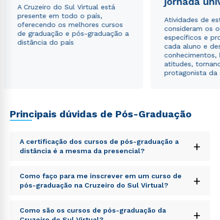
jornada uni
A Cruzeiro do Sul Virtual está
presente em todo o país,
Atividades de e
oferecendo os melhores cursos
consideram os o
de graduação e pós-graduação a
específicos e pro
distância do país
cada aluno e de
conhecimentos, 
atitudes, tornan
protagonista da
Principais dúvidas de Pós-Graduação
A certificação dos cursos de pós-graduação a
+
distância é a mesma da presencial?
Sed ut perspiciatis unde omnis iste natus error sit
Como faço para me inscrever em um curso de
+
voluptatem accusantium doloremque laudantium,
pós-graduação na Cruzeiro do Sul Virtual?
totam rem aperiam, eaque ipsa quae ab illo inventore
veritatis et quasi architecto beatae vitae dicta sunt
Sed ut perspiciatis unde omnis iste natus error sit
explicabo. Nemo enim ipsam voluptatem quia
Como são os cursos de pós-graduação da
+
voluptatem accusantium doloremque laudantium,
voluptas sit aspernatur aut odit aut fugit, sed quia
Cruzeiro do Sul Virtual?