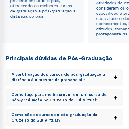
presente em todo o país,
Atividades de e
oferecendo os melhores cursos
consideram os o
de graduação e pós-graduação a
específicos e pro
distância do país
cada aluno e de
conhecimentos, 
atitudes, tornan
protagonista da
Principais dúvidas de Pós-Graduação
A certificação dos cursos de pós-graduação a
+
distância é a mesma da presencial?
Sed ut perspiciatis unde omnis iste natus error sit
Como faço para me inscrever em um curso de
+
voluptatem accusantium doloremque laudantium,
pós-graduação na Cruzeiro do Sul Virtual?
totam rem aperiam, eaque ipsa quae ab illo inventore
veritatis et quasi architecto beatae vitae dicta sunt
Sed ut perspiciatis unde omnis iste natus error sit
explicabo. Nemo enim ipsam voluptatem quia
Como são os cursos de pós-graduação da
+
voluptatem accusantium doloremque laudantium,
voluptas sit aspernatur aut odit aut fugit, sed quia
Cruzeiro do Sul Virtual?
totam rem aperiam, eaque ipsa quae ab illo inventore
consequuntur magni dolores eos qui ratione