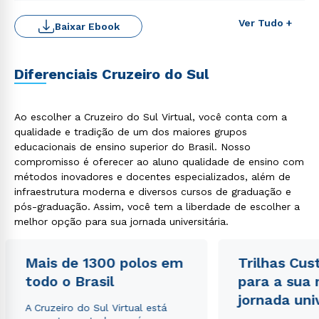
Ver Tudo +
Baixar Ebook
Diferenciais Cruzeiro do Sul
Rápido e fácil
WhatsApp
Ao escolher a Cruzeiro do Sul Virtual, você conta com a
qualidade e tradição de um dos maiores grupos
ou
educacionais de ensino superior do Brasil. Nosso
compromisso é oferecer ao aluno qualidade de ensino com
métodos inovadores e docentes especializados, além de
infraestrutura moderna e diversos cursos de graduação e
pós-graduação. Assim, você tem a liberdade de escolher a
melhor opção para sua jornada universitária.
Estou de acordo com a
Política de Privacidade.
e
Mais de 1300 polos em
Trilhas Cus
autorizo que meus dados sejam utilizados para o
envio de conteúdos da Cruzeiro do Sul.
todo o Brasil
para a sua
jornada uni
A Cruzeiro do Sul Virtual está