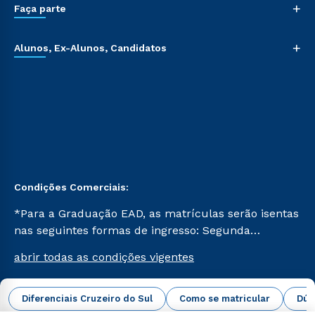
+
Faça parte
+
Alunos, Ex-Alunos, Candidatos
Condições Comerciais:
*Para a Graduação EAD, as matrículas serão isentas
nas seguintes formas de ingresso: Segunda
Graduação, Segunda Graduação 2.0 e Transferência.
abrir todas as condições vigentes
Já para as demais, a taxa de matrícula será de R$
49. *Para a Pós-graduação EAD, as ofertas
mencionadas são referentes aos cursos: Ensino
Diferenciais Cruzeiro do Sul
Como se matricular
Dúv
Campus Virtual Cruzeiro do Sul Educacional © 2026 -
Religioso, Geografia para a Docência e Metodologia