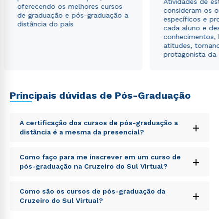
Atividades de e
oferecendo os melhores cursos
consideram os o
de graduação e pós-graduação a
específicos e pro
distância do país
cada aluno e de
conhecimentos, 
atitudes, tornan
protagonista da
Principais dúvidas de Pós-Graduação
A certificação dos cursos de pós-graduação a
+
distância é a mesma da presencial?
Sed ut perspiciatis unde omnis iste natus error sit
Como faço para me inscrever em um curso de
+
voluptatem accusantium doloremque laudantium,
pós-graduação na Cruzeiro do Sul Virtual?
totam rem aperiam, eaque ipsa quae ab illo inventore
veritatis et quasi architecto beatae vitae dicta sunt
Sed ut perspiciatis unde omnis iste natus error sit
explicabo. Nemo enim ipsam voluptatem quia
Como são os cursos de pós-graduação da
+
voluptatem accusantium doloremque laudantium,
voluptas sit aspernatur aut odit aut fugit, sed quia
Cruzeiro do Sul Virtual?
totam rem aperiam, eaque ipsa quae ab illo inventore
consequuntur magni dolores eos qui ratione
veritatis et quasi architecto beatae vitae dicta sunt
voluptatem sequi nesciunt.