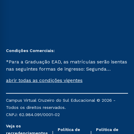
Condições Comerciais:
*Para a Graduação EAD, as matrículas serão isentas
nas seguintes formas de ingresso: Segunda
Graduação, Segunda Graduação 2.0 e Transferência.
abrir todas as condições vigentes
Já para as demais, a taxa de matrícula será de R$
49. *Para a Pós-graduação EAD, as ofertas
mencionadas são referentes aos cursos: Ensino
Campus Virtual Cruzeiro do Sul Educacional © 2026 -
Religioso, Geografia para a Docência e Metodologia
Todos os direitos reservados.
do Ensino de História: Questões Atuais.
CNPJ: 62.984.091/0001-02
Veja os
Política de
Política de
recredenciamentos