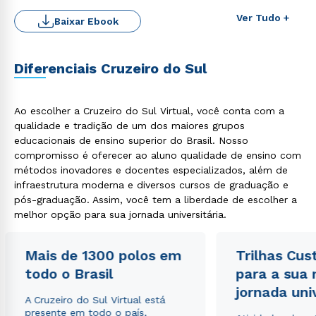
Ver Tudo +
Baixar Ebook
Diferenciais Cruzeiro do Sul
Ao escolher a Cruzeiro do Sul Virtual, você conta com a
qualidade e tradição de um dos maiores grupos
Rápido e fácil
WhatsApp
educacionais de ensino superior do Brasil. Nosso
compromisso é oferecer ao aluno qualidade de ensino com
ou
métodos inovadores e docentes especializados, além de
infraestrutura moderna e diversos cursos de graduação e
pós-graduação. Assim, você tem a liberdade de escolher a
melhor opção para sua jornada universitária.
Mais de 1300 polos em
Trilhas Cus
Estou de acordo com a
Política de Privacidade.
e
todo o Brasil
para a sua
autorizo que meus dados sejam utilizados para o
jornada uni
envio de conteúdos da Cruzeiro do Sul.
A Cruzeiro do Sul Virtual está
presente em todo o país,