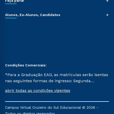
+
Faça parte
+
Alunos, Ex-Alunos, Candidatos
Condições Comerciais:
*Para a Graduação EAD, as matrículas serão isentas
nas seguintes formas de ingresso: Segunda
Graduação, Segunda Graduação 2.0 e Transferência.
abrir todas as condições vigentes
Já para as demais, a taxa de matrícula será de R$
49. *Para a Pós-graduação EAD, as ofertas
mencionadas são referentes aos cursos: Ensino
Campus Virtual Cruzeiro do Sul Educacional © 2026 -
Religioso, Geografia para a Docência e Metodologia
Todos os direitos reservados.