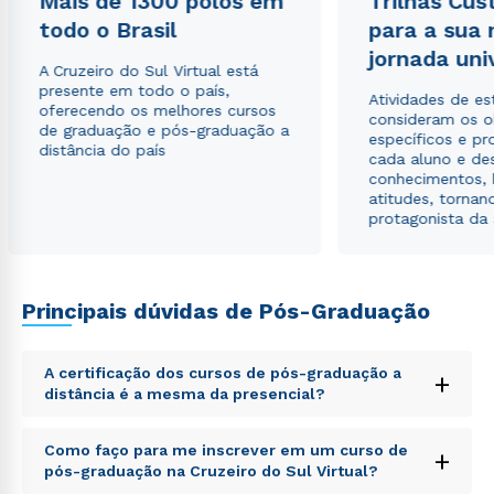
Mais de 1300 polos em
Trilhas Cus
envio de conteúdos da Cruzeiro do Sul.
todo o Brasil
para a sua
jornada uni
A Cruzeiro do Sul Virtual está
presente em todo o país,
Atividades de e
oferecendo os melhores cursos
consideram os o
de graduação e pós-graduação a
específicos e pro
distância do país
cada aluno e de
conhecimentos, 
atitudes, tornan
protagonista da
Principais dúvidas de Pós-Graduação
A certificação dos cursos de pós-graduação a
+
distância é a mesma da presencial?
Sed ut perspiciatis unde omnis iste natus error sit
Como faço para me inscrever em um curso de
+
voluptatem accusantium doloremque laudantium,
pós-graduação na Cruzeiro do Sul Virtual?
totam rem aperiam, eaque ipsa quae ab illo inventore