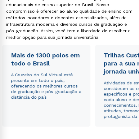
educacionais de ensino superior do Brasil. Nosso
compromisso é oferecer ao aluno qualidade de ensino com
métodos inovadores e docentes especializados, além de
infraestrutura moderna e diversos cursos de graduação e
pós-graduação. Assim, você tem a liberdade de escolher a
melhor opção para sua jornada universitária.
Rápido e fácil
WhatsApp
Mais de 1300 polos em
Trilhas Cus
ou
todo o Brasil
para a sua
jornada uni
A Cruzeiro do Sul Virtual está
presente em todo o país,
Atividades de e
oferecendo os melhores cursos
consideram os o
de graduação e pós-graduação a
específicos e pro
distância do país
cada aluno e de
conhecimentos, 
Estou de acordo com a
Política de Privacidade.
e
atitudes, tornan
autorizo que meus dados sejam utilizados para o
protagonista da
envio de conteúdos da Cruzeiro do Sul.