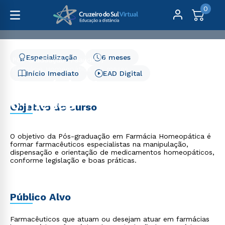
0
Especialização
6 meses
Pós-Graduação
Saúde
Farmácia Homeopática - 6 meses
Início Imediato
EAD Digital
Farmácia Homeopática -
6 meses
Objetivo do curso
O objetivo da Pós-graduação em Farmácia Homeopática é
formar farmacêuticos especialistas na manipulação,
dispensação e orientação de medicamentos homeopáticos,
conforme legislação e boas práticas.
Público Alvo
Farmacêuticos que atuam ou desejam atuar em farmácias