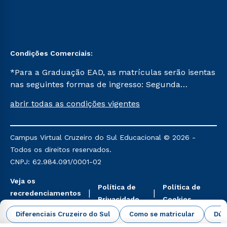
Condições Comerciais:
*Para a Graduação EAD, as matrículas serão isentas
nas seguintes formas de ingresso: Segunda
Graduação, Segunda Graduação 2.0 e Transferência.
abrir todas as condições vigentes
Já para as demais, a taxa de matrícula será de R$
49. *Para a Pós-graduação EAD, as ofertas
mencionadas são referentes aos cursos: Ensino
Campus Virtual Cruzeiro do Sul Educacional © 2026 -
Religioso, Geografia para a Docência e Metodologia
Todos os direitos reservados.
do Ensino de História: Questões Atuais.
CNPJ: 62.984.091/0001-02
Veja os
Política de
Política de
recredenciamentos
Privacidade
Cookies
aqui
Diferenciais Cruzeiro do Sul
Como se matricular
Dúv