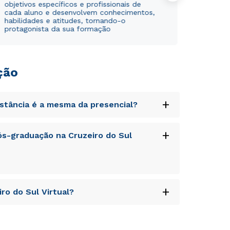
objetivos específicos e profissionais de
cada aluno e desenvolvem conhecimentos,
habilidades e atitudes, tornando-o
protagonista da sua formação
ção
+
istância é a mesma da presencial?
uptatem accusantium doloremque laudantium,
+
s-graduação na Cruzeiro do Sul
tatis et quasi architecto beatae vitae dicta
s sit aspernatur aut odit aut fugit, sed quia
sequi nesciunt.
uptatem accusantium doloremque laudantium,
+
ro do Sul Virtual?
tatis et quasi architecto beatae vitae dicta
Rápido e fácil
Rápido e fácil
s sit aspernatur aut odit aut fugit, sed quia
WhatsApp
WhatsApp
sequi nesciunt.
uptatem accusantium doloremque laudantium,
ou
ou
tatis et quasi architecto beatae vitae dicta