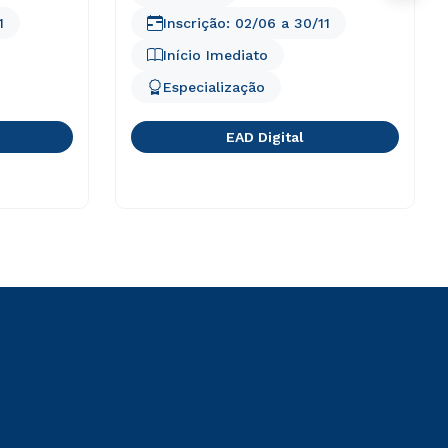
1
Inscrição:
02/06
a
30/11
Início Imediato
Especialização
EAD Digital