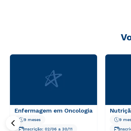
sunt explicabo. Nemo enim ipsam voluptatem quia volupta
consequuntur magni dolores eos qui ratione voluptatem 
Vo
Enfermagem em Oncologia
Nutriçã
9 meses
9 me
Inscrição:
02/06
a
30/11
Inscr