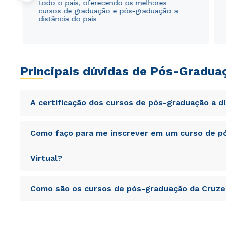
todo o país, oferecendo os melhores
cursos de graduação e pós-graduação a
distância do país
Principais dúvidas de Pós-Gradua
A certificação dos cursos de pós-graduação a d
Sed ut perspiciatis unde omnis iste natus error sit vol
Como faço para me inscrever em um curso de pó
totam rem aperiam, eaque ipsa quae ab illo inventore veri
sunt explicabo. Nemo enim ipsam voluptatem quia volupta
consequuntur magni dolores eos qui ratione voluptatem 
Virtual?
Sed ut perspiciatis unde omnis iste natus error sit vol
Como são os cursos de pós-graduação da Cruzei
totam rem aperiam, eaque ipsa quae ab illo inventore veri
sunt explicabo. Nemo enim ipsam voluptatem quia volupta
consequuntur magni dolores eos qui ratione voluptatem 
Sed ut perspiciatis unde omnis iste natus error sit vol
totam rem aperiam, eaque ipsa quae ab illo inventore veri