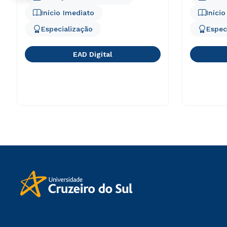
Início Imediato
Iníci
Especialização
Espec
EAD Digital