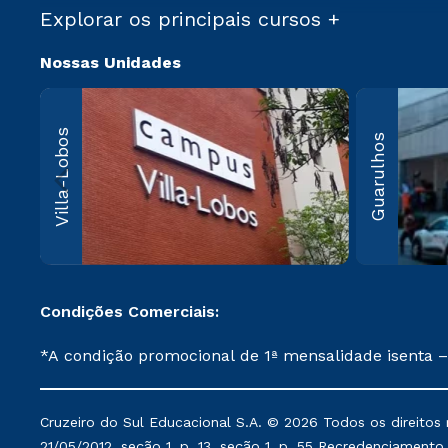
Explorar os principais cursos +
Nossas Unidades
Villa-Lo
Villa-Lobos
Guarulhos
Av. Imperatriz
Leopoldina, 5
Leopoldina, 
Paulo, SP CEP
000
Saiba 
Condições Comerciais:
*A condição promocional de 1ª mensalidade isenta –
on-line ou agendada, que ofertam bolsas de até 50
cancelado ou trancado sua matrícula em uma das Ins
Cruzeiro do Sul Educacional S.A. © 2026 Todos os direitos 
de Medicina, e também para matriculados via FIES
21/05/2012, seção 1, p. 13, seção 1, p. 55 Recredenciamento E