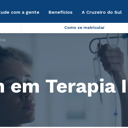
tude com a gente
Benefícios
A Cruzeiro do Sul
Como se matricular
iva
em Terapia I