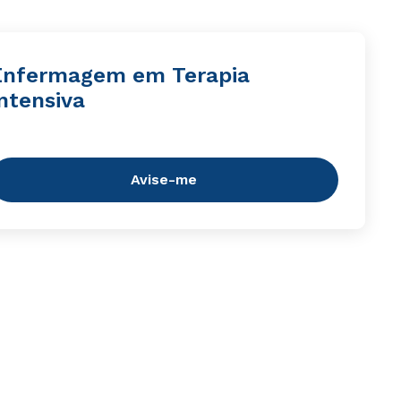
Enfermagem em Terapia
ntensiva
Avise-me