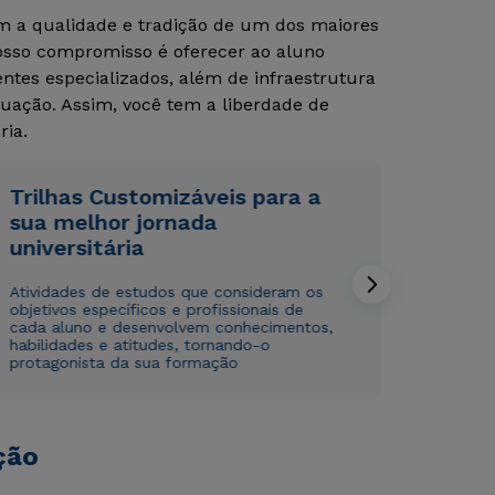
om a qualidade e tradição de um dos maiores
Nosso compromisso é oferecer ao aluno
tes especializados, além de infraestrutura
uação. Assim, você tem a liberdade de
ria.
Trilhas Customizáveis para a
sua melhor jornada
Rápido e fácil
Rápido e fácil
WhatsApp
WhatsApp
universitária
ou
ou
Atividades de estudos que consideram os
objetivos específicos e profissionais de
cada aluno e desenvolvem conhecimentos,
habilidades e atitudes, tornando-o
protagonista da sua formação
Estou de acordo com a
Estou de acordo com a
Política de Privacidade.
Política de Privacidade.
e
e
ção
autorizo que meus dados sejam utilizados para o
autorizo que meus dados sejam utilizados para o
envio de conteúdos da Cruzeiro do Sul.
envio de conteúdos da Cruzeiro do Sul.