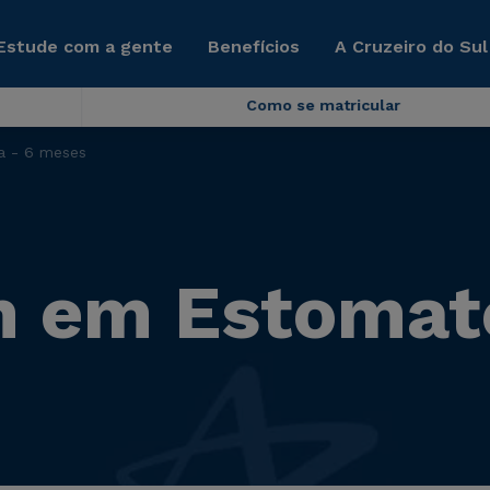
Estude com a gente
Benefícios
A Cruzeiro do Sul
Como se matricular
a - 6 meses
 em Estomate