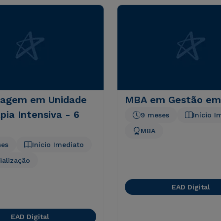
agem em Unidade
MBA em Gestão em
pia Intensiva - 6
9 meses
Início I
MBA
ses
Início Imediato
ialização
EAD Digital
EAD Digital