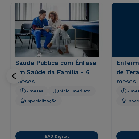
Saúde Pública com Ênfase
Enferm
em Saúde da Família - 6
de Tera
meses
meses
6 meses
Início Imediato
6 me
Especialização
Espec
EAD Digital