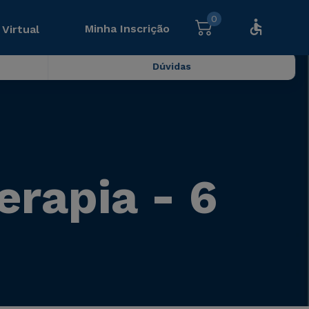
0
Minha Inscrição
 Virtual
Dúvidas
rapia - 6