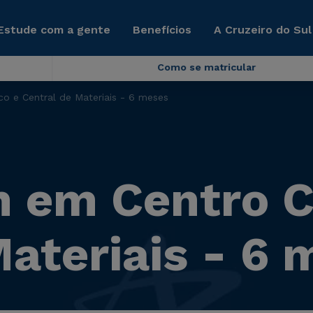
Estude com a gente
Benefícios
A Cruzeiro do Sul
Como se matricular
o e Central de Materiais - 6 meses
em Centro Ci
Materiais - 6 