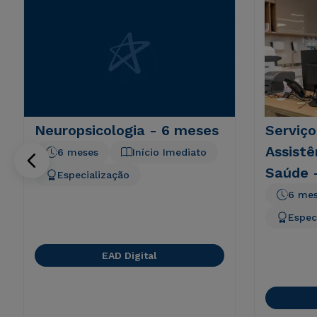
Neuropsicologia - 6 meses
Serviço
Assistê
6 meses
Início Imediato
Saúde 
Especialização
6 me
Espec
EAD Digital