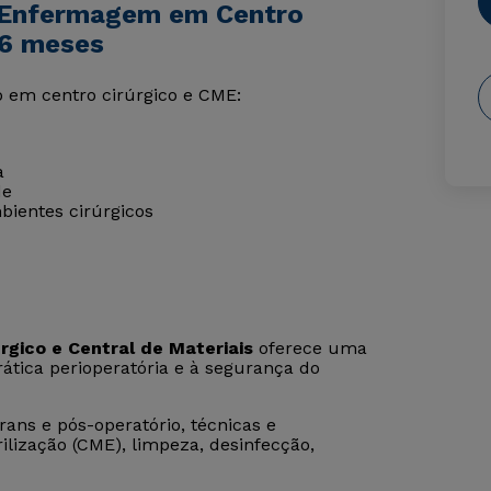
e Enfermagem em Centro
 6 meses
o em centro cirúrgico e CME:
a
de
bientes cirúrgicos
gico e Central de Materiais
oferece uma
rática perioperatória e à segurança do
ans e pós-operatório, técnicas e
rilização (CME), limpeza, desinfecção,