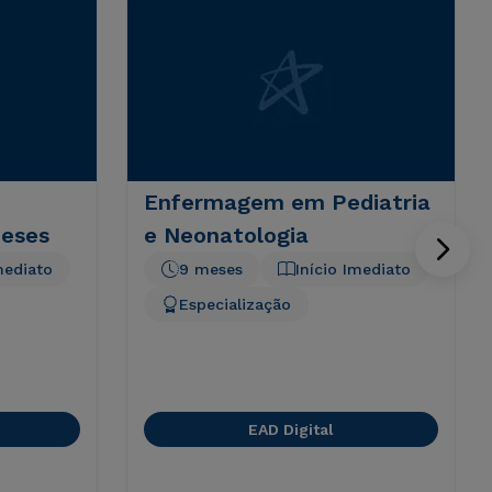
Enfermagem em Pediatria
meses
e Neonatologia
mediato
9 meses
Início Imediato
Especialização
EAD Digital