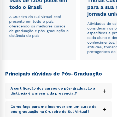
Mais de 1300 polos em
Trilhas Cus
envio de conteúdos da Cruzeiro do Sul.
todo o Brasil
para a sua
jornada uni
A Cruzeiro do Sul Virtual está
presente em todo o país,
Atividades de e
oferecendo os melhores cursos
consideram os o
de graduação e pós-graduação a
específicos e pro
distância do país
cada aluno e de
conhecimentos, 
atitudes, tornan
protagonista da
Principais dúvidas de Pós-Graduação
A certificação dos cursos de pós-graduação a
+
distância é a mesma da presencial?
Sed ut perspiciatis unde omnis iste natus error sit
Como faço para me inscrever em um curso de
+
voluptatem accusantium doloremque laudantium,
pós-graduação na Cruzeiro do Sul Virtual?
totam rem aperiam, eaque ipsa quae ab illo inventore