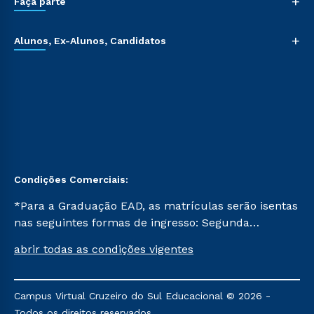
+
Faça parte
+
Alunos, Ex-Alunos, Candidatos
Condições Comerciais:
*Para a Graduação EAD, as matrículas serão isentas
nas seguintes formas de ingresso: Segunda
Graduação, Segunda Graduação 2.0 e Transferência.
abrir todas as condições vigentes
Já para as demais, a taxa de matrícula será de R$
49. *Para a Pós-graduação EAD, as ofertas
mencionadas são referentes aos cursos: Ensino
Campus Virtual Cruzeiro do Sul Educacional © 2026 -
Religioso, Geografia para a Docência e Metodologia
Todos os direitos reservados.