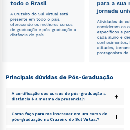
todo o Brasil
para a sua
Estou de acordo com a
Política de Privacidade.
e
jornada uni
autorizo que meus dados sejam utilizados para o
A Cruzeiro do Sul Virtual está
envio de conteúdos da Cruzeiro do Sul.
presente em todo o país,
Atividades de e
oferecendo os melhores cursos
consideram os o
de graduação e pós-graduação a
específicos e pro
distância do país
cada aluno e de
conhecimentos, 
atitudes, tornan
protagonista da
Principais dúvidas de Pós-Graduação
A certificação dos cursos de pós-graduação a
+
distância é a mesma da presencial?
Sed ut perspiciatis unde omnis iste natus error sit
Como faço para me inscrever em um curso de
+
voluptatem accusantium doloremque laudantium,
pós-graduação na Cruzeiro do Sul Virtual?
totam rem aperiam, eaque ipsa quae ab illo inventore
veritatis et quasi architecto beatae vitae dicta sunt