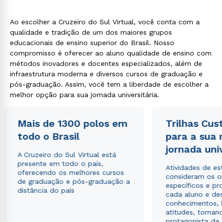
Ao escolher a Cruzeiro do Sul Virtual, você conta com a
qualidade e tradição de um dos maiores grupos
educacionais de ensino superior do Brasil. Nosso
compromisso é oferecer ao aluno qualidade de ensino com
Estou de acordo com a
Política de Privacidade.
e
métodos inovadores e docentes especializados, além de
autorizo que meus dados sejam utilizados para o
infraestrutura moderna e diversos cursos de graduação e
envio de conteúdos da Cruzeiro do Sul.
pós-graduação. Assim, você tem a liberdade de escolher a
melhor opção para sua jornada universitária.
Mais de 1300 polos em
Trilhas Cus
todo o Brasil
para a sua
jornada uni
A Cruzeiro do Sul Virtual está
presente em todo o país,
Atividades de e
oferecendo os melhores cursos
consideram os o
de graduação e pós-graduação a
específicos e pro
distância do país
cada aluno e de
conhecimentos, 
atitudes, tornan
protagonista da