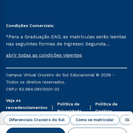
Condições Comerciais:
*Para a Graduação EAD, as matrículas serão isentas
nas seguintes formas de ingresso: Segunda
Graduação, Segunda Graduação 2.0 e Transferência.
abrir todas as condições vigentes
Já para as demais, a taxa de matrícula será de R$
49. *Para a Pós-graduação EAD, as ofertas
mencionadas são referentes aos cursos: Ensino
Campus Virtual Cruzeiro do Sul Educacional © 2026 -
Religioso, Geografia para a Docência e Metodologia
Todos os direitos reservados.
do Ensino de História: Questões Atuais.
CNPJ: 62.984.091/0001-02
Veja os
Política de
Política de
recredenciamentos
Privacidade
Cookies
aqui
Diferenciais Cruzeiro do Sul
Como se matricular
Dúv