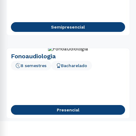
5
º
gestão
6
º
pedagogia
7
º
biomedicina
Semipresencial
8
º
educação física
9
º
medicina
10
º
fisioterapia
Fonoaudiologia
8 semestres
Bacharelado
Presencial