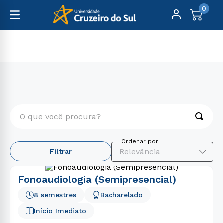
0
fonoaudiologia
O que você procura?
TERMOS MAIS BUSCADOS
Relevância
Filtrar
1
º
psicologia
2
º
engenharia
Fonoaudiologia (Semipresencial)
3
º
enfermagem
8 semestres
Bacharelado
4
º
direito
Início Imediato