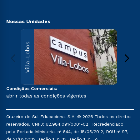
Segunda Graduação
Acessibilidad
Transferência
Biblioteca
Nossas Unidades
Villa
Villa-Lobos
Av. Imper
Leopoldin
Leopoldi
Paulo, S
000
Sai
Condições Comerciais:
abrir todas as condições vigentes
Cruzeiro do Sul Educacional S.A. © 2026 Todos os direitos
reservados. CNPJ: 62.984.091/0001-02 | Recredenciado
pela Portaria Ministerial nº 644, de 18/05/2012, DOU nº 97,
de 21/05/2012, seção 1, p. 13, seção 1, p. 55