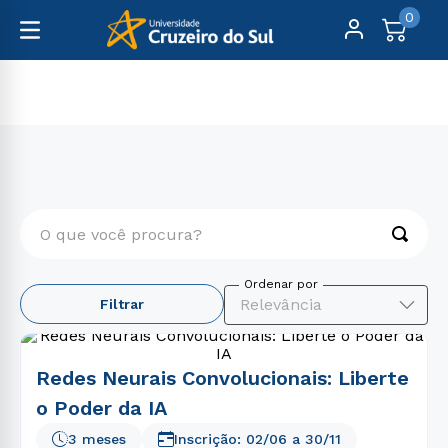
0
Cursos Livres
Engenharia e Tecnologia
O que você procura?
TERMOS MAIS BUSCADOS
Relevância
Filtrar
1
º
psicologia
2
º
engenharia
Redes Neurais Convolucionais: Liberte
3
º
direito
o Poder da IA
4
º
enfermagem
3 meses
Inscrição:
02/06
a
30/11