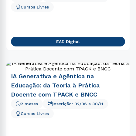
5
º
gestão
Cursos Livres
6
º
pedagogia
7
º
biomedicina
8
º
educação física
EAD Digital
9
º
medicina
10
º
fisioterapia
IA Generativa e Agêntica na
Educação: da Teoria à Prática
Docente com TPACK e BNCC
2 meses
Inscrição:
02/06
a
30/11
Cursos Livres