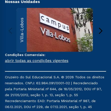
Nossas Unidades
Villa
Villa-Lobos
Av. Imper
Leopoldin
Leopoldi
Paulo, S
000
Sai
Condições Comerciais:
abrir todas as condições vigentes
Cruzeiro do Sul Educacional S.A. © 2026 Todos os direitos
reservados. CNPJ: 62.984.091/0001-02 | Recredenciado
pela Portaria Ministerial nº 644, de 18/05/2012, DOU nº 97,
de 21/05/2012, seção 1, p. 13, seção 1, p. 55
Recredenciamento EAD: Portaria Ministerial nº 987, de
06.12.2021, DOU nº 229, de 07.12.2021, seção 1, p. 45