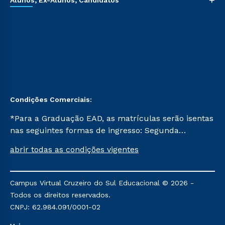
+
Alunos, Ex-Alunos, Candidatos
Condições Comerciais:
*Para a Graduação EAD, as matrículas serão isentas
nas seguintes formas de ingresso: Segunda
Graduação, Segunda Graduação 2.0 e Transferência.
abrir todas as condições vigentes
Já para as demais, a taxa de matrícula será de R$
49. *Para a Pós-graduação EAD, as ofertas
mencionadas são referentes aos cursos: Ensino
Campus Virtual Cruzeiro do Sul Educacional © 2026 -
Religioso, Geografia para a Docência e Metodologia
Todos os direitos reservados.
do Ensino de História: Questões Atuais.
CNPJ: 62.984.091/0001-02