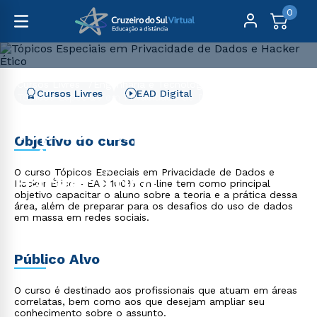
0
Cursos Livres
Engenharia e Tecnologia
Cursos Livres
EAD Digital
Tópicos Especiais em Privacidade de Dados e Hacker
Ético
Tópicos Especiais em
Objetivo do curso
Privacidade de Dados e
O curso Tópicos Especiais em Privacidade de Dados e
Hacker Ético
Hacker Ético - EAD 100% on-line tem como principal
objetivo capacitar o aluno sobre a teoria e a prática dessa
área, além de preparar para os desafios do uso de dados
em massa em redes sociais.
Público Alvo
O curso é destinado aos profissionais que atuam em áreas
correlatas, bem como aos que desejam ampliar seu
conhecimento sobre o assunto.