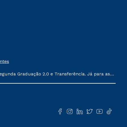
entes
egunda Graduação 2.0 e Transferência. Já para as
ula conforme exposto no contrato de prestação de