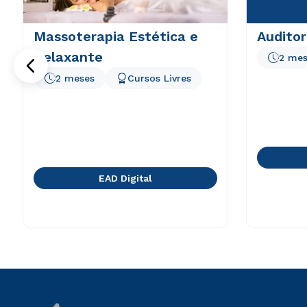
Massoterapia Estética e
Audito
Relaxante
2 mes
2 meses
Cursos Livres
EAD Digital