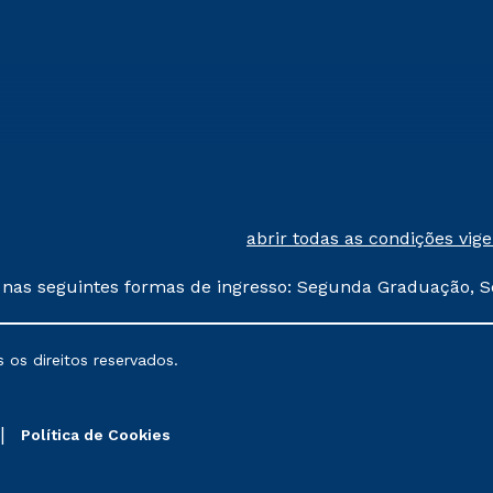
abrir todas as condições vig
 nas seguintes formas de ingresso: Segunda Graduação, S
comerciais oferecidos serão
 os direitos reservados.
nais poderão sofrer alterações nos períodos de rematríc
Política de Cookies