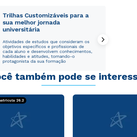
Trilhas Customizáveis para a
sua melhor jornada
universitária
Rápido e fácil
Rápido e fácil
Atividades de estudos que consideram os
WhatsApp
WhatsApp
objetivos específicos e profissionais de
ou
ou
cada aluno e desenvolvem conhecimentos,
habilidades e atitudes, tornando-o
protagonista da sua formação
cê também pode se interes
Estou de acordo com a
Estou de acordo com a
Política de Privacidade.
Política de Privacidade.
e
e
trícula 26.2
autorizo que meus dados sejam utilizados para o
autorizo que meus dados sejam utilizados para o
envio de conteúdos da Cruzeiro do Sul.
envio de conteúdos da Cruzeiro do Sul.