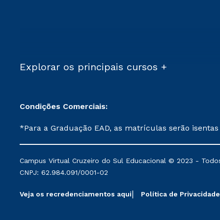
Explorar os principais cursos +
Condições Comerciais:
*Para a Graduação EAD, as matrículas serão isentas
demais, a taxa de matrícula será de R$ 49. *Para a Pós-graduação EAD, as ofertas mencionadas são referentes aos cursos: Ensino Religioso, Geografia para a
Docência e Metodologia do Ensino de História: Questões Atuais. **Semipresencial é um formato do Ensino a Distância. **Descontos 
Campus Virtual Cruzeiro do Sul Educacional © 2023 - Todos
mantidos conforme negociação. Descontos institucio
CNPJ: 62.984.091/0001-02
serviços.
Veja os recredenciamentos aqui
Política de Privacidade