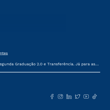
entes
egunda Graduação 2.0 e Transferência. Já para as
ula conforme exposto no contrato de prestação de