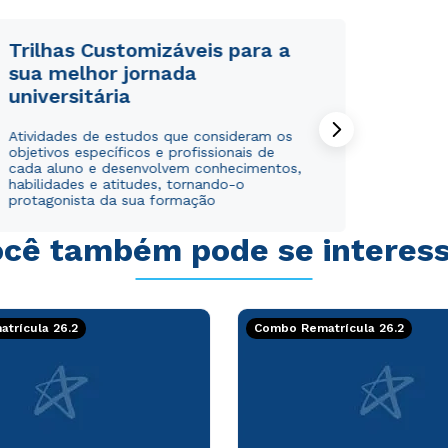
Trilhas Customizáveis para a
sua melhor jornada
universitária
Rápido e fácil
Rápido e fácil
Atividades de estudos que consideram os
WhatsApp
WhatsApp
objetivos específicos e profissionais de
ou
ou
cada aluno e desenvolvem conhecimentos,
habilidades e atitudes, tornando-o
protagonista da sua formação
cê também pode se interes
Estou de acordo com a
Estou de acordo com a
Política de Privacidade.
Política de Privacidade.
e
e
trícula 26.2
Combo Rematrícula 26.2
autorizo que meus dados sejam utilizados para o
autorizo que meus dados sejam utilizados para o
envio de conteúdos da Cruzeiro do Sul.
envio de conteúdos da Cruzeiro do Sul.