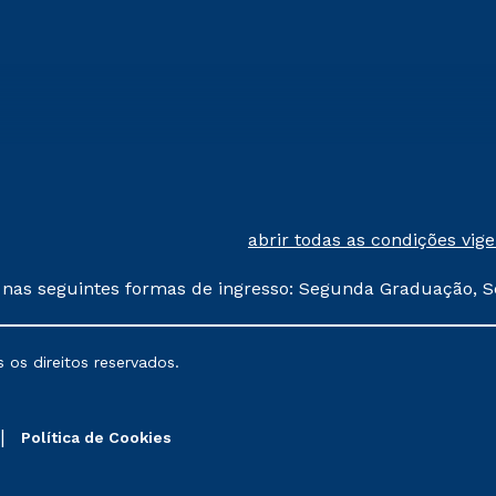
abrir todas as condições vig
 nas seguintes formas de ingresso: Segunda Graduação, S
comerciais oferecidos serão
 os direitos reservados.
nais poderão sofrer alterações nos períodos de rematríc
Política de Cookies