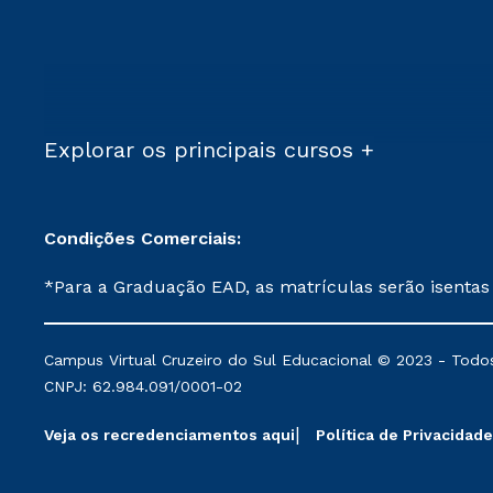
Explorar os principais cursos +
Condições Comerciais:
*Para a Graduação EAD, as matrículas serão isentas
demais, a taxa de matrícula será de R$ 49. *Para a Pós-graduação EAD, as ofertas mencionadas são referentes aos cursos: Ensino Religioso, Geografia para a
Docência e Metodologia do Ensino de História: Questões Atuais. **Semipresencial é um formato do Ensino a Distância. **Descontos 
Campus Virtual Cruzeiro do Sul Educacional © 2023 - Todos
mantidos conforme negociação. Descontos institucio
CNPJ: 62.984.091/0001-02
serviços.
Veja os recredenciamentos aqui
Política de Privacidade