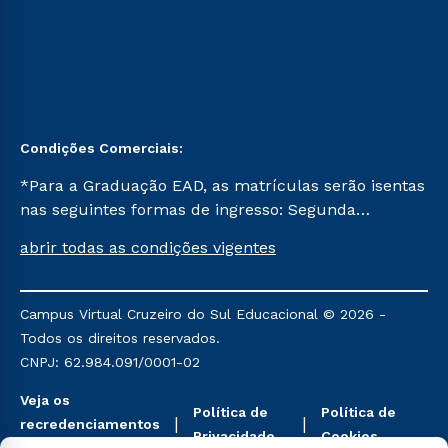
Condições Comerciais:
*Para a Graduação EAD, as matrículas serão isentas
nas seguintes formas de ingresso: Segunda
Graduação, Segunda Graduação 2.0 e Transferência.
abrir todas as condições vigentes
Já para as demais, a taxa de matrícula será de R$
49. *Para a Pós-graduação EAD, as ofertas
mencionadas são referentes aos cursos: Ensino
Campus Virtual Cruzeiro do Sul Educacional © 2026 -
Religioso, Geografia para a Docência e Metodologia
Todos os direitos reservados.
do Ensino de História: Questões Atuais.
CNPJ: 62.984.091/0001-02
Veja os
Política de
Política de
recredenciamentos
Privacidade
Cookies