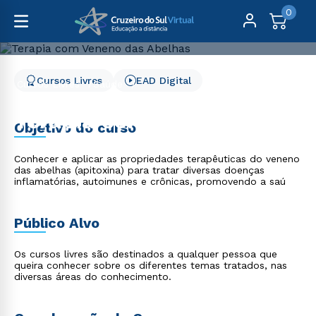
0
Cursos Livres
EAD Digital
Cursos Livres
Saúde
Terapia com Veneno das Abelhas
Terapia com Veneno das
Objetivo do curso
Abelhas
Conhecer e aplicar as propriedades terapêuticas do veneno
das abelhas (apitoxina) para tratar diversas doenças
inflamatórias, autoimunes e crônicas, promovendo a saú
Público Alvo
Os cursos livres são destinados a qualquer pessoa que
queira conhecer sobre os diferentes temas tratados, nas
diversas áreas do conhecimento.