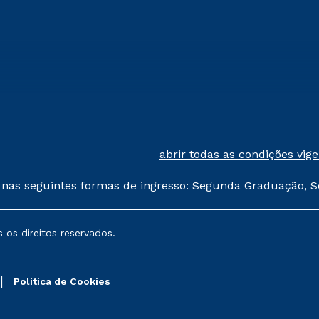
abrir todas as condições vig
 nas seguintes formas de ingresso: Segunda Graduação, S
comerciais oferecidos serão
 os direitos reservados.
nais poderão sofrer alterações nos períodos de rematríc
Política de Cookies