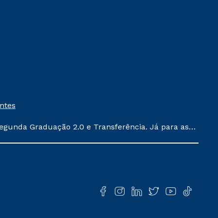
entes
egunda Graduação 2.0 e Transferência. Já para as
ula conforme exposto no contrato de prestação de