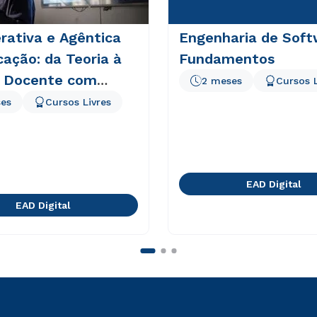
rativa e Agêntica
Engenharia de Soft
ação: da Teoria à
Fundamentos
a Docente com
2 meses
Cursos L
e BNCC
es
Cursos Livres
EAD Digital
EAD Digital