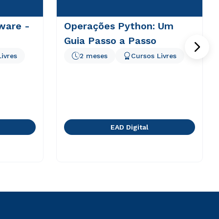
ware -
Operações Python: Um
Guia Passo a Passo
ivres
2 meses
Cursos Livres
EAD Digital