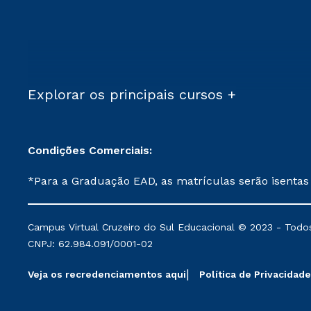
Explorar os principais cursos +
Condições Comerciais:
*Para a Graduação EAD, as matrículas serão isentas
demais, a taxa de matrícula será de R$ 49. *Para a Pós-graduação EAD, as ofertas mencionadas são referentes aos cursos: Ensino Religioso, Geografia para a
Docência e Metodologia do Ensino de História: Questões Atuais. **Semipresencial é um formato do Ensino a Distância. **Descontos 
Campus Virtual Cruzeiro do Sul Educacional © 2023 - Todos
mantidos conforme negociação. Descontos institucio
CNPJ: 62.984.091/0001-02
serviços.
Veja os recredenciamentos aqui
Política de Privacidade