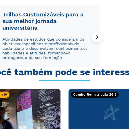
Trilhas Customizáveis para a
sua melhor jornada
universitária
Rápido e fácil
Rápido e fácil
Atividades de estudos que consideram os
WhatsApp
WhatsApp
objetivos específicos e profissionais de
ou
ou
cada aluno e desenvolvem conhecimentos,
habilidades e atitudes, tornando-o
protagonista da sua formação
cê também pode se interes
Estou de acordo com a
Estou de acordo com a
Política de Privacidade.
Política de Privacidade.
e
e
m IA
Combo Rematrícula 26.2
autorizo que meus dados sejam utilizados para o
autorizo que meus dados sejam utilizados para o
envio de conteúdos da Cruzeiro do Sul.
envio de conteúdos da Cruzeiro do Sul.