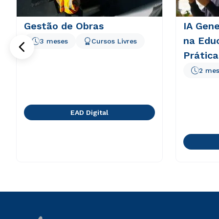
Gestão de Obras
IA Gene
na Educ
3 meses
Cursos Livres
Prátic
TPACK 
2 mes
EAD Digital