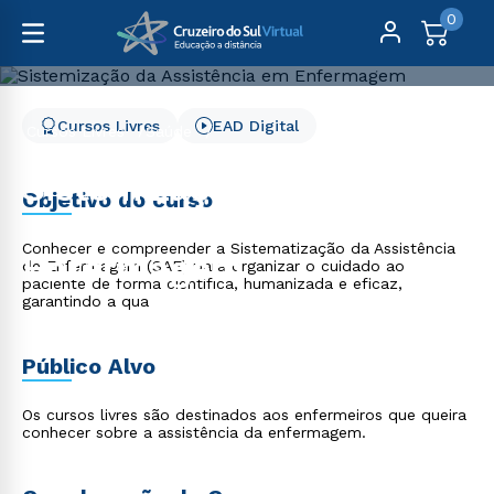
0
Cursos Livres
EAD Digital
Cursos Livres
Saúde
Sistemização da Assistência em Enfermagem
Sistemização da
Objetivo do curso
Assistência em
Conhecer e compreender a Sistematização da Assistência
Enfermagem
de Enfermagem (SAE) para organizar o cuidado ao
paciente de forma científica, humanizada e eficaz,
garantindo a qua
Público Alvo
Os cursos livres são destinados aos enfermeiros que queira
conhecer sobre a assistência da enfermagem.